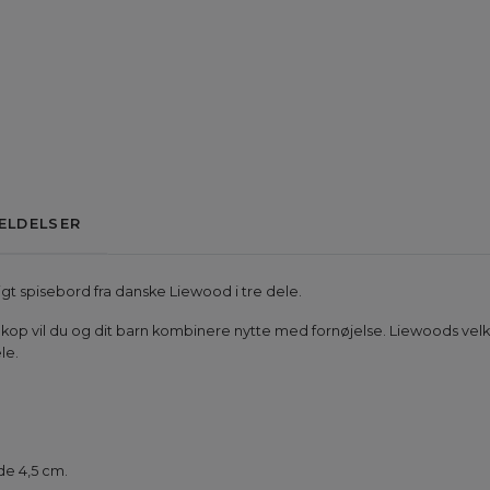
ELDELSER
igt spisebord fra danske Liewood i tre dele.
g kop vil du og dit barn kombinere nytte med fornøjelse. Liewoods vel
le.
jde 4,5 cm.