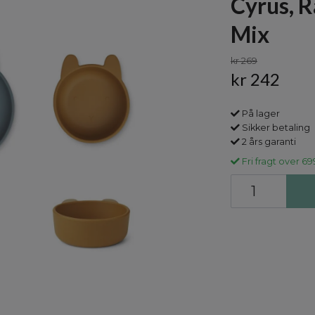
Cyrus, R
Mix
kr 269
kr 242
På lager
Sikker betaling
2 års garanti
Fri fragt over 69