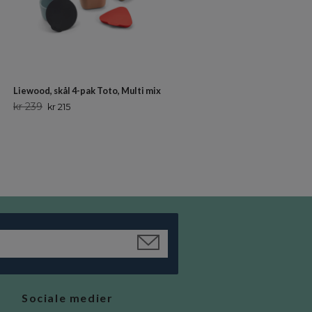
Liewood, skål 4-pak Toto, Multi mix
Konges Sløjd, spisestel 4-pak, V
d'Isère
kr 239
kr 215
kr 249
kr 224
Sociale medier