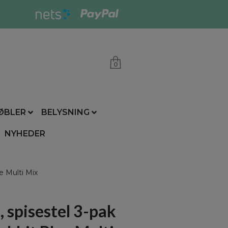
0
ØBLER
BELYSNING
NYHEDER
e Multi Mix
 spisestel 3-pak