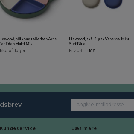
Liewood, silikone tallerken Arne,
Liewood, skål 2-pak Vanessa, Mist
Cat Eden Multi Mix
Surf Blue
Ikke på lager
kr 209
kr 188
edsbrev
Kundeservice
Læs mere