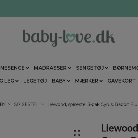
NESENGE
MADRASSER
SENGETØJ
BØRNEM
G LEG
LEGETØJ
BABY
MÆRKER
GAVEKORT
BY
SPISESTEL
Liewood, spisestel 3-pak Cyrus, Rabbit Blu
Liewood,