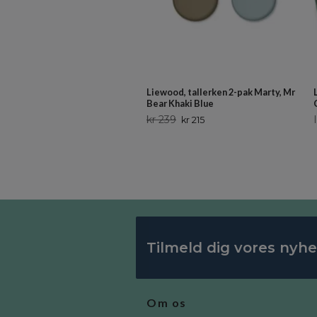
Liewood, tallerken 2-pak Marty, Mr
Bear Khaki Blue
kr 239
kr 215
Tilmeld dig vores nyh
Om os