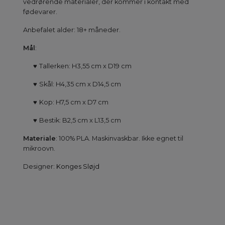
vedrørende materialer, der kommer i kontakt med
fødevarer.
Anbefalet alder: 18+ måneder.
Mål
:
♥
Tallerken: H3,55 cm x D19 cm
♥
Skål: H4,35 cm x D14,5 cm
♥
Kop: H7,5 cm x D7 cm
♥
Bestik: B2,5 cm x L13,5 cm
Materiale
: 100% PLA. Maskinvaskbar. Ikke egnet til
mikroovn.
Designer:
Konges Sløjd