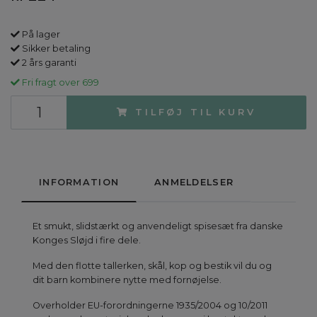
På lager
Sikker betaling
2 års garanti
Fri fragt over 699
TILFØJ TIL KURV
INFORMATION
ANMELDELSER
Et smukt, slidstærkt og anvendeligt spisesæt fra danske
Konges Sløjd i fire dele.
Med den flotte tallerken, skål, kop og bestik vil du og
dit barn kombinere nytte med fornøjelse.
Overholder EU-forordningerne 1935/2004 og 10/2011