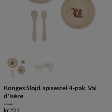
Konges Sløjd, spisestel 4-pak, Val
d'Isère
kr 249
kr 224