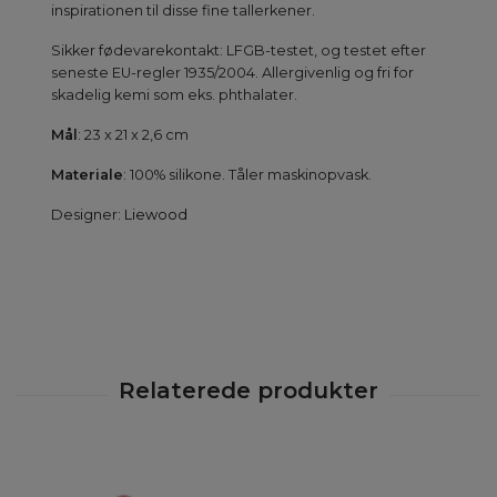
inspirationen til disse fine tallerkener.
Sikker fødevarekontakt: LFGB-testet, og testet efter
seneste EU-regler 1935/2004. Allergivenlig og fri for
skadelig kemi som eks. phthalater.
Mål
: 23 x 21 x 2,6 cm
Materiale
: 100% silikone. Tåler maskinopvask.
Designer:
Liewood