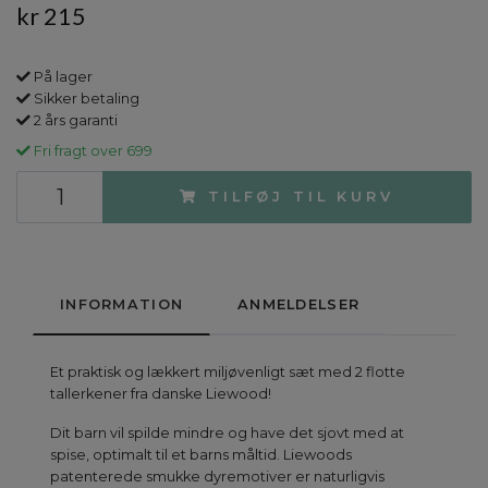
kr 215
På lager
Sikker betaling
2 års garanti
Fri fragt over 699
TILFØJ TIL KURV
INFORMATION
ANMELDELSER
Et praktisk og lækkert miljøvenligt sæt med 2 flotte
tallerkener fra danske Liewood!
Dit barn vil spilde mindre og have det sjovt med at
spise, optimalt til et barns måltid. Liewoods
patenterede smukke dyremotiver er naturligvis