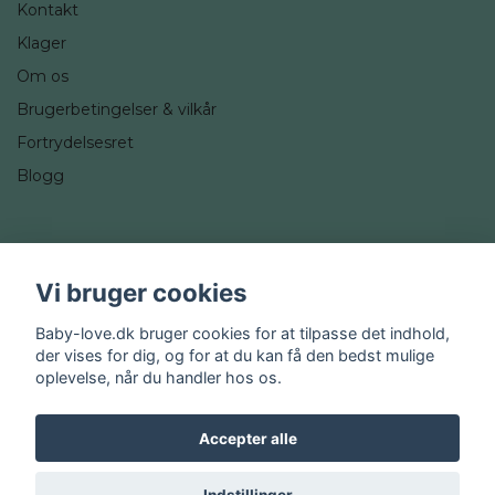
Kontakt
Klager
Om os
Brugerbetingelser & vilkår
Fortrydelsesret
Blogg
Sociale medier
Vi bruger cookies
Instagram
Baby-love.dk bruger cookies for at tilpasse det indhold,
der vises for dig, og for at du kan få den bedst mulige
oplevelse, når du handler hos os.
Accepter alle
© 2026 Baby-love.dk