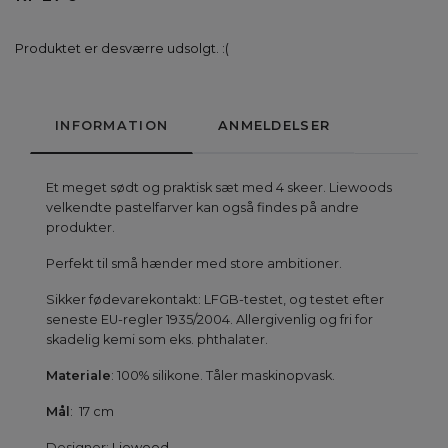
Produktet er desværre udsolgt. :(
INFORMATION
ANMELDELSER
Et meget sødt og praktisk sæt med 4 skeer. Liewoods
velkendte pastelfarver kan også findes på andre
produkter.
Perfekt til små hænder med store ambitioner.
Sikker fødevarekontakt: LFGB-testet, og testet efter
seneste EU-regler 1935/2004. Allergivenlig og fri for
skadelig kemi som eks. phthalater.
Materiale
: 100% silikone. Tåler maskinopvask.
Mål
: 17 cm
Designer:
Liewood