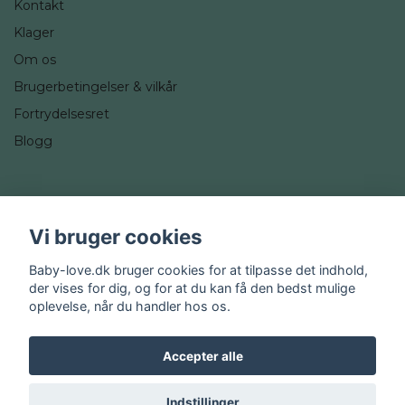
Kontakt
Klager
Om os
Brugerbetingelser & vilkår
Fortrydelsesret
Blogg
Sociale medier
Vi bruger cookies
Instagram
Baby-love.dk bruger cookies for at tilpasse det indhold,
der vises for dig, og for at du kan få den bedst mulige
oplevelse, når du handler hos os.
Accepter alle
© 2026 Baby-love.dk
Indstillinger