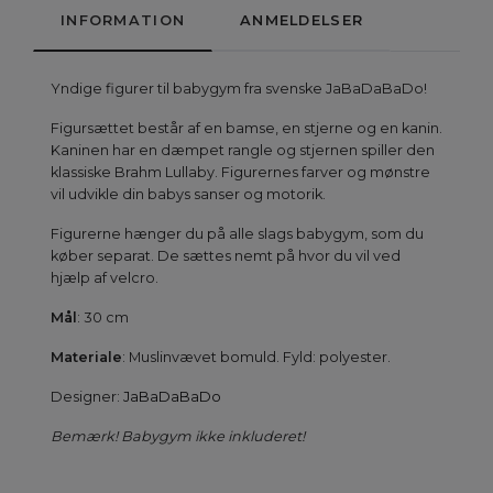
INFORMATION
ANMELDELSER
Yndige figurer til babygym fra svenske JaBaDaBaDo!
Figursættet består af en bamse, en stjerne og en kanin.
Kaninen har en dæmpet rangle og stjernen spiller den
klassiske Brahm Lullaby. Figurernes farver og mønstre
vil udvikle din babys sanser og motorik.
Figurerne hænger du på alle slags babygym, som du
køber separat. De sættes nemt på hvor du vil ved
hjælp af velcro.
Mål
: 30 cm
Materiale
: Muslinvævet bomuld. Fyld: polyester.
Designer:
JaBaDaBaDo
Bemærk! Babygym ikke inkluderet!