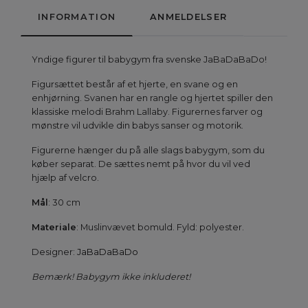
INFORMATION
ANMELDELSER
Yndige figurer til babygym fra svenske JaBaDaBaDo!
Figursættet består af et hjerte, en svane og en
enhjørning. Svanen har en rangle og hjertet spiller den
klassiske melodi Brahm Lallaby. Figurernes farver og
mønstre vil udvikle din babys sanser og motorik.
Figurerne hænger du på alle slags babygym, som du
køber separat. De sættes nemt på hvor du vil ved
hjælp af velcro.
Mål
: 30 cm
Materiale
: Muslinvævet bomuld. Fyld: polyester.
Designer:
JaBaDaBaDo
Bemærk! Babygym ikke inkluderet!