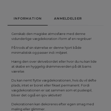
INFORMATION
ANMELDELSER
Genskab den magiske atmosfære med denne
vidunderlige vægdekoration i form af en regnbue!
På trods af sin størrelse er denne hjort både
minimalistisk og passer ind i miljøet.
Hæng den over skrivebordet eller hvor du nu kan lide
at skabe en hyggelig drømmeverden på dit barns
værelse.
Du kan nemt flytte vægdekorationen, hvis du vil skifte
plads, intet er boret eller fikset permanent. Fordi
vægdekorationen er sat sammen som et puslespil,
bliver det også en sjov aktivitet!
Dekorationen kan dekoreres efter egen smag med
maling eller glimmer.