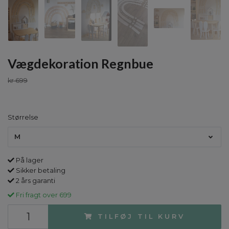
Vægdekoration Regnbue
kr 699
Størrelse
M
På lager
Sikker betaling
2 års garanti
Fri fragt over 699
TILFØJ TIL KURV