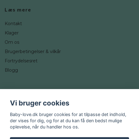
Læs mere
Kontakt
Klager
Om os
Brugerbetingelser & vilkår
Fortrydelsesret
Blogg
Sociale medier
Vi bruger cookies
Instagram
Baby-love.dk bruger cookies for at tilpasse det indhold,
der vises for dig, og for at du kan få den bedst mulige
oplevelse, når du handler hos os.