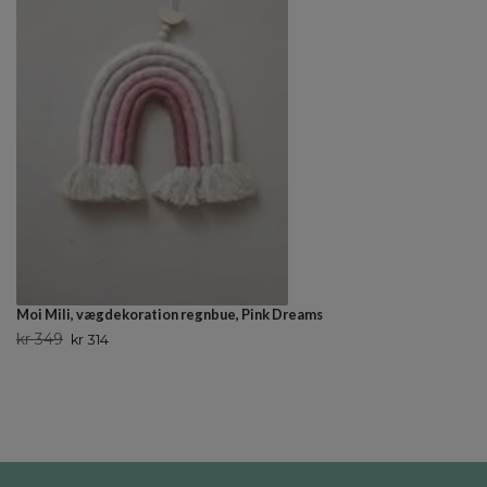
Moi Mili, vægdekoration regnbue, Pink Dreams
kr 349
kr 314