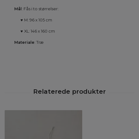
Mål
: Fås i to størrelser:
♥
M: 96 x 105 cm
♥
XL: 146 x 160 cm
Materiale
: Træ