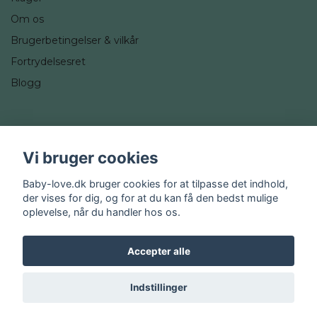
Om os
Brugerbetingelser & vilkår
Fortrydelsesret
Blogg
Sociale medier
Vi bruger cookies
Instagram
Baby-love.dk bruger cookies for at tilpasse det indhold,
der vises for dig, og for at du kan få den bedst mulige
oplevelse, når du handler hos os.
Accepter alle
© 2026 Baby-love.dk
Indstillinger