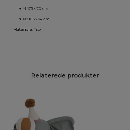
♥
M: 175 x 70 cm
♥
XL: 185 x 74 cm
Materiale
: Træ