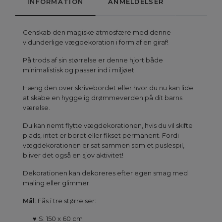
INFORMATION
ANMELDELSER
Genskab den magiske atmosfære med denne
vidunderlige vægdekoration i form af en giraf!
På trods af sin størrelse er denne hjort både
minimalistisk og passer ind i miljøet.
Hæng den over skrivebordet eller hvor du nu kan lide
at skabe en hyggelig drømmeverden på dit barns
værelse.
Du kan nemt flytte vægdekorationen, hvis du vil skifte
plads, intet er boret eller fikset permanent. Fordi
vægdekorationen er sat sammen som et puslespil,
bliver det også en sjov aktivitet!
Dekorationen kan dekoreres efter egen smag med
maling eller glimmer.
Mål
: Fås i tre størrelser:
♥
S: 150 x 60 cm