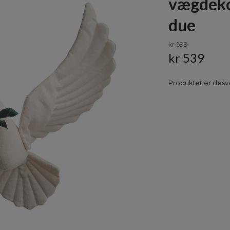
vægdeko
due
kr 599
kr 539
Produktet er desvæ