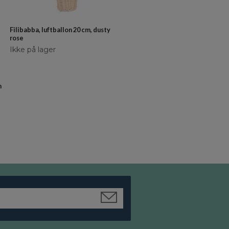
kr 399
kr 359
Filibabba, luftballon 20 cm, dusty
rose
Ikke på lager
n