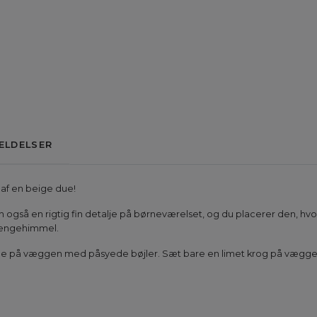
ELDELSER
 af en beige due!
 også en rigtig fin detalje på børneværelset, og du placerer den, h
 sengehimmel.
ænge på væggen med påsyede bøjler. Sæt bare en limet krog på væggen