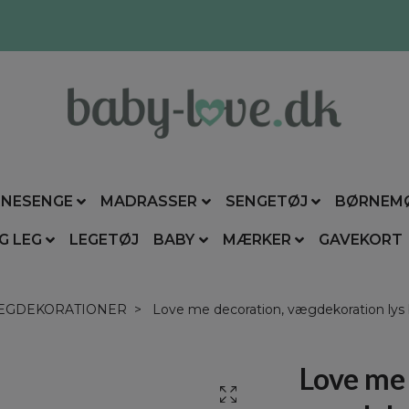
NESENGE
MADRASSER
SENGETØJ
BØRNEM
G LEG
LEGETØJ
BABY
MÆRKER
GAVEKORT
ÆGDEKORATIONER
Love me decoration, vægdekoration lys
Love me 