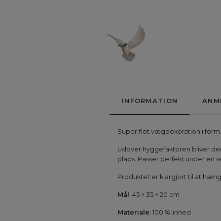
INFORMATION
ANM
Super flot vægdekoration i form
Udover hyggefaktoren bliver den
plads. Passer perfekt under en
Produktet er klargjort til at h
Mål
: 45 × 35 × 20 cm
Materiale
: 100 % linned