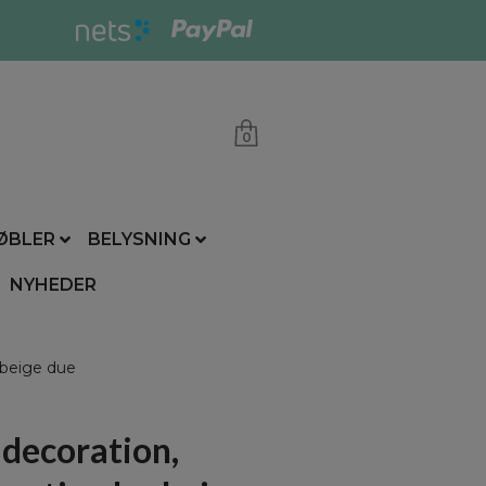
0
ØBLER
BELYSNING
NYHEDER
 beige due
decoration,