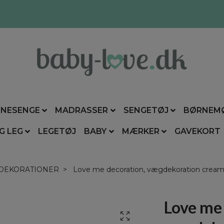
NESENGE
MADRASSER
SENGETØJ
BØRNEM
G LEG
LEGETØJ
BABY
MÆRKER
GAVEKORT
DEKORATIONER
Love me decoration, vægdekoration cream
Love me 