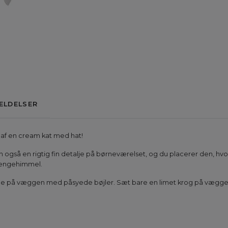
ELDELSER
 af en cream kat med hat!
 også en rigtig fin detalje på børneværelset, og du placerer den, h
 sengehimmel.
ænge på væggen med påsyede bøjler. Sæt bare en limet krog på væggen