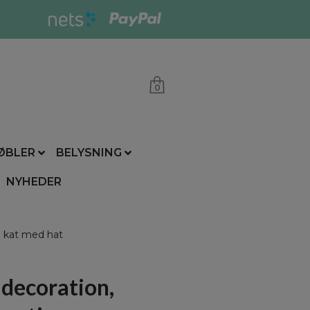
0
ØBLER
BELYSNING
NYHEDER
 kat med hat
decoration,