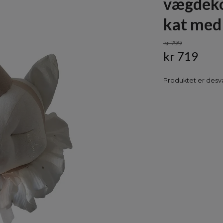
vægdeko
kat med
kr 799
kr 719
Produktet er desvæ