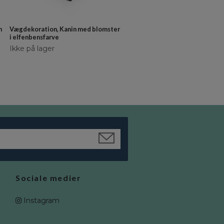
n
Vægdekoration, Kanin med blomster
Personligt vægbogstav –
i elfenbensfarve
vægdekoration
Ikke på lager
kr 169
kr 152
Sociale medier
Instagram