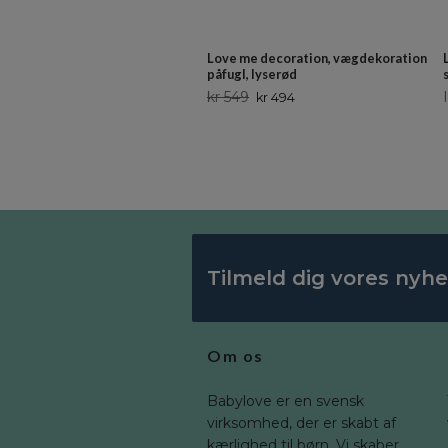
Love me decoration, vægdekoration
påfugl, lyserød
kr 549
kr 494
Tilmeld dig vores nyh
Om os
Babylove er en svensk
virksomhed, der er skabt af
kærlighed til børn. Vi skaber