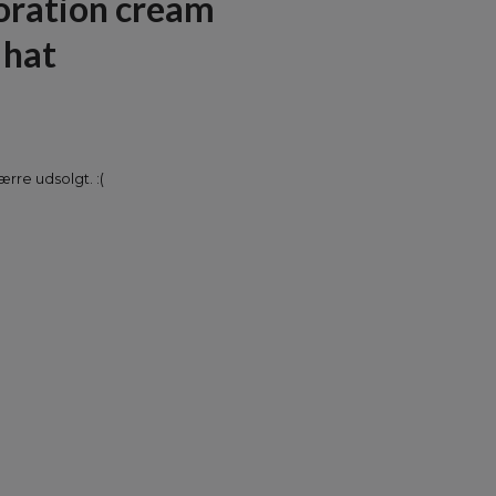
ration cream
 hat
rre udsolgt. :(