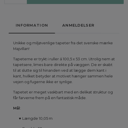
INFORMATION
ANMELDELSER
Unikke og miljøvenlige tapeter fra det svenske mærke
Majvillan!
Tapeterne er trykt i ruller á 100,5 x 53 cm. Utrolig nem at
tapetsere, limes bare direkte på væggen. De er skabt
til at slutte sig til hinanden ved at lægge dem kant i
kant, hvilket betyder at motivet hænger sammen hele
vejen og fugerne ikke er synlige.
Tapetet er meget vaskbart med en delikat struktur og
får farverne frem på en fantastisk måde.
Mål
:
♥
Længde 10,05 m