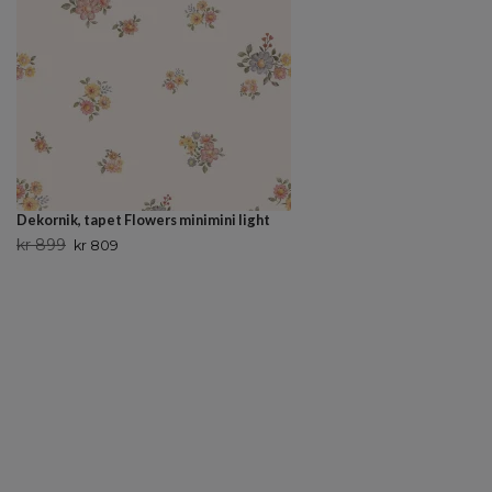
Dekornik, tapet Flowers minimini light
kr 899
kr 809