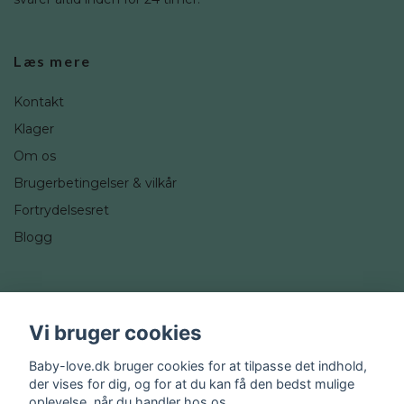
Læs mere
Kontakt
Klager
Om os
Brugerbetingelser & vilkår
Fortrydelsesret
Blogg
Sociale medier
Vi bruger cookies
Instagram
Baby-love.dk bruger cookies for at tilpasse det indhold,
der vises for dig, og for at du kan få den bedst mulige
oplevelse, når du handler hos os.