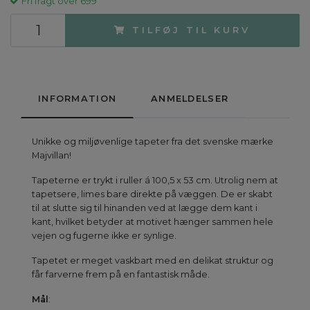
Fri fragt over 699
TILFØJ TIL KURV
INFORMATION
ANMELDELSER
Unikke og miljøvenlige tapeter fra det svenske mærke
Majvillan!
Tapeterne er trykt i ruller á 100,5 x 53 cm. Utrolig nem at
tapetsere, limes bare direkte på væggen. De er skabt
til at slutte sig til hinanden ved at lægge dem kant i
kant, hvilket betyder at motivet hænger sammen hele
vejen og fugerne ikke er synlige.
Tapetet er meget vaskbart med en delikat struktur og
får farverne frem på en fantastisk måde.
Mål
: