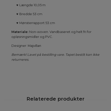
♥
Længde 10,05 m
♥
Bredde 53 cm
♥
Mønsterrapport 53 cm
Materiale:
Non-woven. Vandbaseret og helt fri for
opløsningsmidler og PVC.
Designer:
Majvillan
Bemærk! Lavet på bestilling vare. Tapet bestilt kan ikke
returneres.