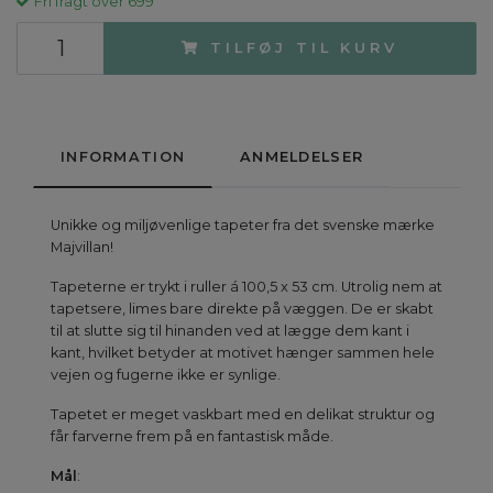
Fri fragt over 699
TILFØJ TIL KURV
INFORMATION
ANMELDELSER
Unikke og miljøvenlige tapeter fra det svenske mærke
Majvillan!
Tapeterne er trykt i ruller á 100,5 x 53 cm. Utrolig nem at
tapetsere, limes bare direkte på væggen. De er skabt
til at slutte sig til hinanden ved at lægge dem kant i
kant, hvilket betyder at motivet hænger sammen hele
vejen og fugerne ikke er synlige.
Tapetet er meget vaskbart med en delikat struktur og
får farverne frem på en fantastisk måde.
Mål
: