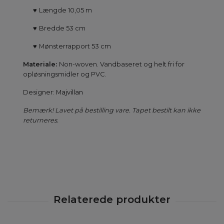
♥
Længde 10,05 m
♥
Bredde 53 cm
♥
Mønsterrapport 53 cm
Materiale:
Non-woven. Vandbaseret og helt fri for
opløsningsmidler og PVC.
Designer:
Majvillan
Bemærk! Lavet på bestilling vare. Tapet bestilt kan ikke
returneres.