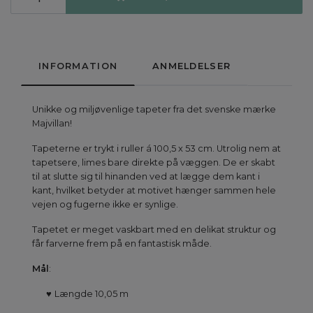
INFORMATION
ANMELDELSER
Unikke og miljøvenlige tapeter fra det svenske mærke
Majvillan!
Tapeterne er trykt i ruller á 100,5 x 53 cm. Utrolig nem at
tapetsere, limes bare direkte på væggen. De er skabt
til at slutte sig til hinanden ved at lægge dem kant i
kant, hvilket betyder at motivet hænger sammen hele
vejen og fugerne ikke er synlige.
Tapetet er meget vaskbart med en delikat struktur og
får farverne frem på en fantastisk måde.
Mål
:
♥
Længde 10,05 m