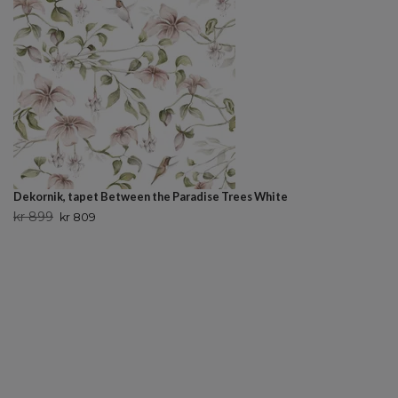
Dekornik, tapet Between the Paradise Trees White
kr 899
kr 809