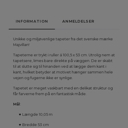
INFORMATION
ANMELDELSER
Unikke og miljøvenlige tapeter fra det svenske mærke
Majvillan!
Tapeterne er trykt i ruller á 100,5 x 53 cm. Utrolig nem at
tapetsere, limes bare direkte på væggen. De er skabt
til at slutte sig til hinanden ved at lægge dem kant i
kant, hvilket betyder at motivet hænger sammen hele
vejen og fugerne ikke er synlige.
Tapetet er meget vaskbart med en delikat struktur og
får farverne frem på en fantastisk måde.
Mål
:
♥
Længde 10,05 m
♥
Bredde 53 cm