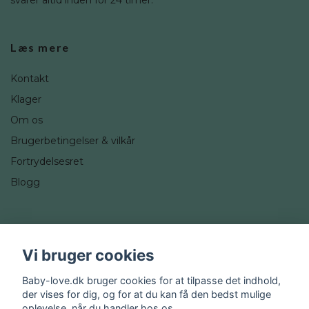
svarer altid inden for 24 timer.
Læs mere
Kontakt
Klager
Om os
Brugerbetingelser & vilkår
Fortrydelsesret
Blogg
Sociale medier
Vi bruger cookies
Instagram
Baby-love.dk bruger cookies for at tilpasse det indhold,
der vises for dig, og for at du kan få den bedst mulige
oplevelse, når du handler hos os.