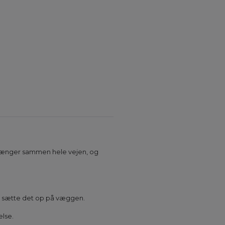
et hænger sammen hele vejen, og
at sætte det op på væggen.
else.