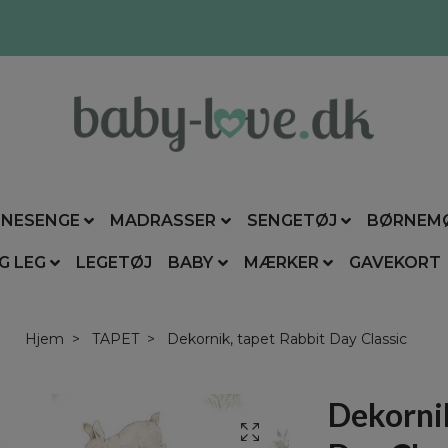
NESENGE
MADRASSER
SENGETØJ
BØRNEM
G LEG
LEGETØJ
BABY
MÆRKER
GAVEKORT
Hjem
TAPET
Dekornik, tapet Rabbit Day Classic
Dekornik