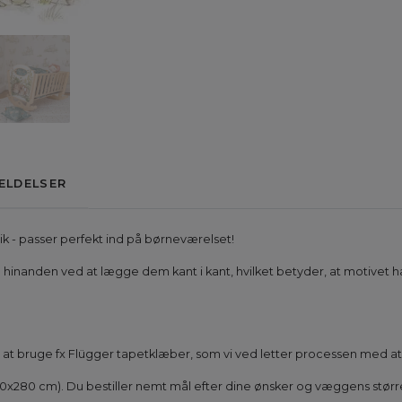
ELDELSER
k - passer perfekt ind på børneværelset!
ig til hinanden ved at lægge dem kant i kant, hvilket betyder, at motiv
 vi at bruge fx Flügger tapetklæber, som vi ved letter processen med 
50x280 cm). Du bestiller nemt mål efter dine ønsker og væggens størr