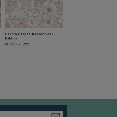
Dekornik, tapet Hide and Seek
Rabbits
kr 899
kr 809
Majvillan, tapet Confetti, grå
kr 79
kr 71