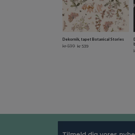
Dekornik, tapet Botanical Stories
kr 599
kr 539
Tilmeld dig vores nyh