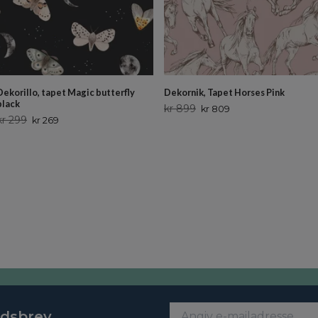
Dekorillo, tapet Magic butterfly
Dekornik, Tapet Horses Pink
black
kr 899
kr 809
kr 299
kr 269
edsbrev