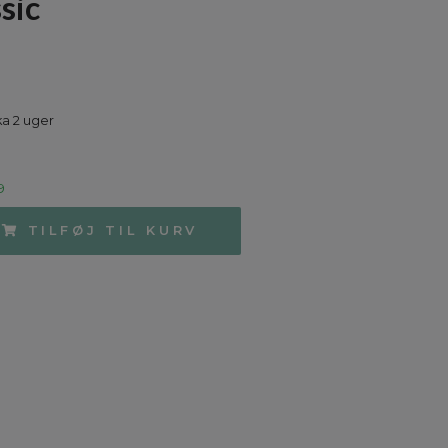
sic
ka 2 uger
9
TILFØJ TIL KURV