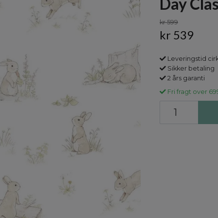
Day Clas
kr 599
kr 539
Leveringstid cir
Sikker betaling
2 års garanti
Fri fragt over 69