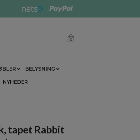
0
ØBLER
BELYSNING
NYHEDER
, tapet Rabbit