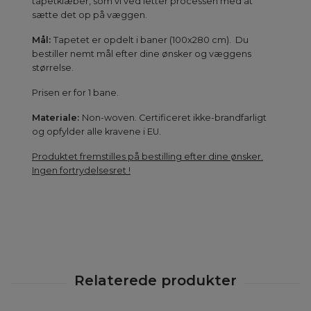
tapetklæber, som vi ved letter processen med at
sætte det op på væggen.
Mål:
Tapetet er opdelt i baner (100x280 cm). Du
bestiller nemt mål efter dine ønsker og væggens
størrelse.
Prisen er for 1 bane.
Materiale:
Non-woven. Certificeret ikke-brandfarligt
og opfylder alle kravene i EU.
Produktet fremstilles på bestilling efter dine ønsker.
Ingen fortrydelsesret !