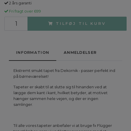
2 års garanti
Fri fragt over 699
TILFØJ TIL KURV
INFORMATION
ANMELDELSER
Ekstremt smukt tapet fra Dekornik - passer perfekt ind
på børneværelset!
Tapeter er skabt til at slutte sig til hinanden ved at
lægge dem kant i kant, hvilket betyder, at motivet
hænger sammen hele vejen, og der er ingen
samlinger.
Til alle vores tapeter anbefaler vi at bruge fx Flügger