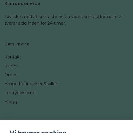
Kundeservice
Tøv ikke med at kontakte os via vores kontaktformular vi
svarer altid inden for 24 timer.
Læs mere
Kontakt
Klager
Om os
Brugerbetingelser & vilkår
Fortrydelsesret
Blogg
Sociale medier
Vi bruger cookies