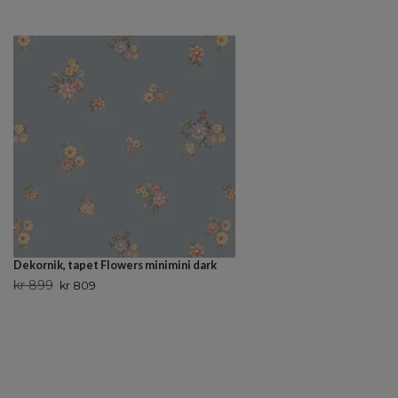
Dekornik, tapet Flowers minimini dark
kr 899
kr 809