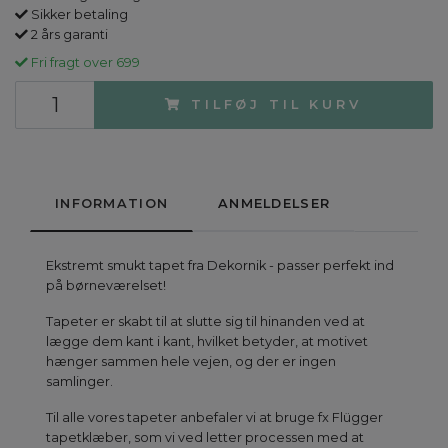
Sikker betaling
2 års garanti
Fri fragt over 699
TILFØJ TIL KURV
INFORMATION
ANMELDELSER
Ekstremt smukt tapet fra Dekornik - passer perfekt ind
på børneværelset!
Tapeter er skabt til at slutte sig til hinanden ved at
lægge dem kant i kant, hvilket betyder, at motivet
hænger sammen hele vejen, og der er ingen
samlinger.
Til alle vores tapeter anbefaler vi at bruge fx Flügger
tapetklæber, som vi ved letter processen med at