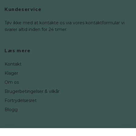
Kundeservice
Tøv ikke med at kontakte os via vores kontaktformular vi
svarer altid inden for 24 timer.
Læs mere
Kontakt
Klager
Om os
Brugerbetingelser & vilkår
Fortrydelsesret
Blogg
Sociale medier