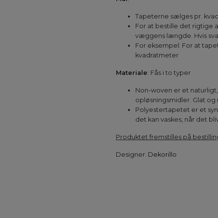
Tapeterne sælges pr. kva
For at bestille det rigtig
væggens længde. Hvis svare
For eksempel: For at tapet
kvadratmeter
Materiale
: Fås i to typer
Non-woven er et naturligt,
opløsningsmidler. Glat og
Polyestertapetet er et syn
det kan vaskes, når det bli
Produktet fremstilles på bestillin
Designer:
Dekorillo