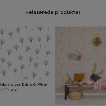
Dekornik, tapet Daisies On White
kr 599
kr 539