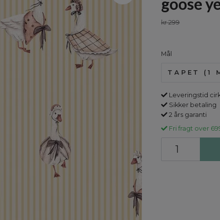
goose y
kr 299
Mål
TAPET (1 
Leveringstid cir
Sikker betaling
2 års garanti
Fri fragt over 69