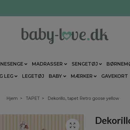
NESENGE
MADRASSER
SENGETØJ
BØRNEM
G LEG
LEGETØJ
BABY
MÆRKER
GAVEKORT
Hjem
TAPET
Dekorillo, tapet Retro goose yellow
Dekorill