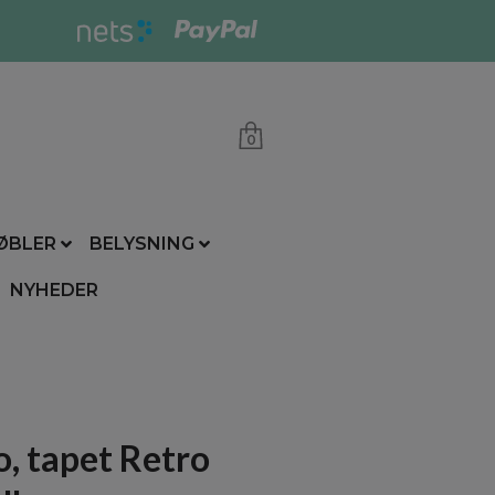
0
ØBLER
BELYSNING
NYHEDER
o, tapet Retro