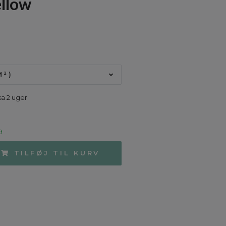
ellow
M²)
ka 2 uger
9
TILFØJ TIL KURV