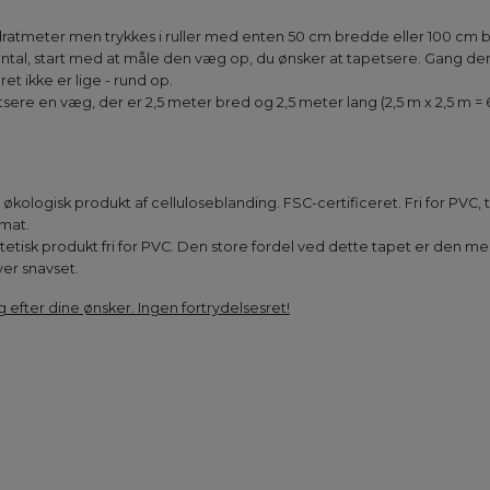
dratmeter men trykkes i ruller med enten 50 cm bredde eller 100 cm
e antal, start med at måle den væg op, du ønsker at tapetsere. Gang 
t ikke er lige - rund op.
sere en væg, der er 2,5 meter bred og 2,5 meter lang (2,5 m x 2,5 m = 
 økologisk produkt af celluloseblanding. FSC-certificeret. Fri for PVC,
 mat.
tetisk produkt fri for PVC. Den store fordel ved dette tapet er den m
ver snavset.
g efter dine ønsker. Ingen fortrydelsesret!