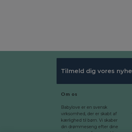
Tilmeld dig vores nyh
Om os
Babylove er en svensk
virksomhed, der er skabt af
kærlighed til børn. Vi skaber
din drømmeseng efter dine