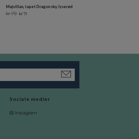
Majvillan, tapet Dragon sky, lyserød
Majvillan, tapet Summer fields,
dusty blue
kr 79
kr 71
kr 79
kr 71
Sociale medier
Instagram