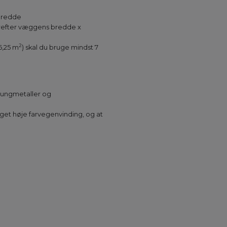
 bredde
derefter væggens bredde x
2
6,25 m
) skal du bruge mindst 7
 tungmetaller og
eget høje farvegenvinding, og at