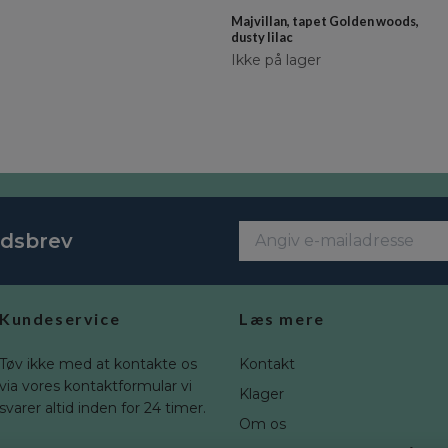
Majvillan, tapet Golden woods,
dusty lilac
Ikke på lager
edsbrev
Kundeservice
Læs mere
Tøv ikke med at kontakte os
Kontakt
via vores kontaktformular vi
Klager
svarer altid inden for 24 timer.
Om os