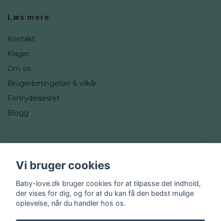
Læs mere
Kontakt
Klager
Om os
Brugerbetingelser & vilkår
Fortrydelsesret
Blogg
Sociale medier
Vi bruger cookies
Instagram
Baby-love.dk bruger cookies for at tilpasse det indhold,
der vises for dig, og for at du kan få den bedst mulige
oplevelse, når du handler hos os.