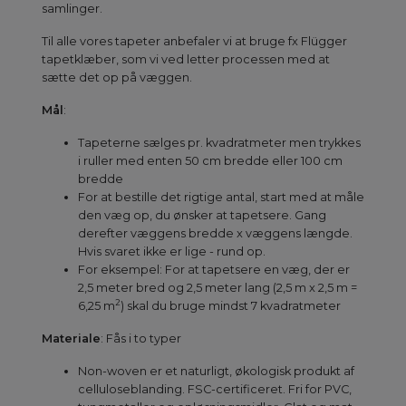
samlinger.
Til alle vores tapeter anbefaler vi at bruge fx Flügger
tapetklæber, som vi ved letter processen med at
sætte det op på væggen.
Mål
:
Tapeterne sælges pr. kvadratmeter men trykkes
i ruller med enten 50 cm bredde eller 100 cm
bredde
For at bestille det rigtige antal, start med at måle
den væg op, du ønsker at tapetsere. Gang
derefter væggens bredde x væggens længde.
Hvis svaret ikke er lige - rund op.
For eksempel: For at tapetsere en væg, der er
2,5 meter bred og 2,5 meter lang (2,5 m x 2,5 m =
2
6,25 m
) skal du bruge mindst 7 kvadratmeter
Materiale
: Fås i to typer
Non-woven er et naturligt, økologisk produkt af
celluloseblanding. FSC-certificeret. Fri for PVC,