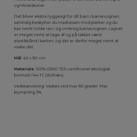
og Moseskurve.
Det bliver ekstra hyggeligt for dit barn i barnevognen,
samtidig beskytter du madrassen mod pletter og du
kan nemt holde ren i og omkring barnevognen. Lagnet
er meget nemt at tage af og på takket være
elastikbånd i kanten, og det er derfor meget nemt at
vaske det.
Mål
: 40 x 80 cm.
Materiale
: 100% OEKO TEX-certificeret økologisk
bomuld i 144 TC (stofvæv).
Vaskeanvisning: Vaskes ved max 60 grader. Max
krympning 5%.