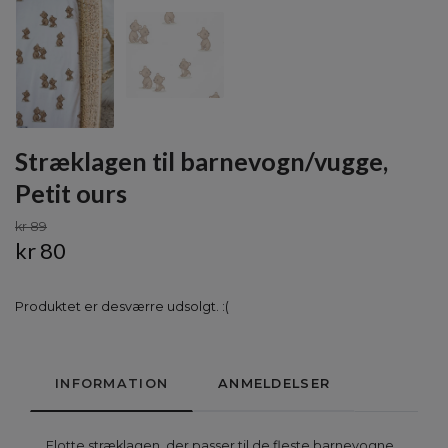
Stræklagen til barnevogn/vugge,
Petit ours
kr 89
kr 80
Produktet er desværre udsolgt. :(
INFORMATION
ANMELDELSER
Flotte stræklagen, der passer til de fleste barnevogne