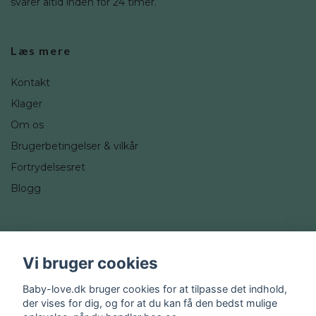
svarer altid inden for 24 timer.
Læs mere
Kontakt
Klager
Om os
Brugerbetingelser & vilkår
Fortrydelsesret
Blogg
Sociale medier
Vi bruger cookies
Instagram
Baby-love.dk bruger cookies for at tilpasse det indhold,
der vises for dig, og for at du kan få den bedst mulige