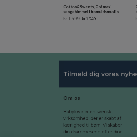
Cotton&Sweets, Grå maxi
sengehimmel i bomuldsmuslin
kr 1 499
kr 1 349
Tilmeld dig vores nyh
Om os
Babylove er en svensk
virksomhed, der er skabt af
kærlighed til børn. Vi skaber
din drømmeseng efter dine