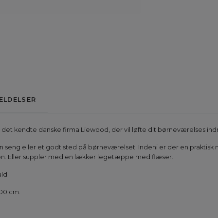
ELDELSER
a det kendte danske firma Liewood, der vil løfte dit børneværelses ind
 seng eller et godt sted på børneværelset. Indeni er der en praktisk
n. Eller suppler med en lækker legetæppe med flæser.
uld
00 cm.