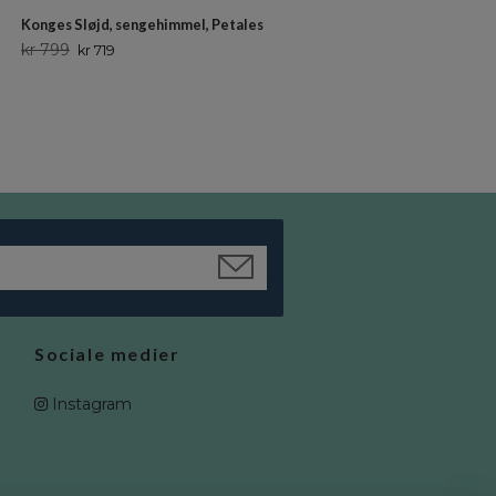
Konges Sløjd, sengehimmel, Petales
Cotton&Sweets, Vanilje boho t
sengehimmel
kr 799
kr 719
kr 1 399
kr 1 259
Sociale medier
Instagram