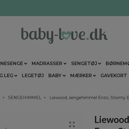
NESENGE
MADRASSER
SENGETØJ
BØRNEM
G LEG
LEGETØJ
BABY
MÆRKER
GAVEKORT
SENGEHIMMEL
Liewood, sengehimmel Enzo, Stormy B
Liewood