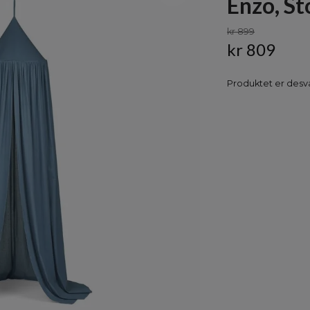
Enzo, S
kr 899
kr 809
Produktet er desvæ