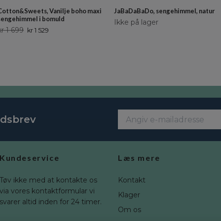
Cotton&Sweets, Vanilje boho maxi
JaBaDaBaDo, sengehimmel, natur
sengehimmel i bomuld
Ikke på lager
kr 1 699
kr 1 529
edsbrev
Kundeservice
Læs mere
Tøv ikke med at kontakte os
Kontakt
via vores kontaktformular vi
Klager
svarer altid inden for 24 timer.
Om os