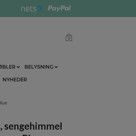
0
ØBLER
BELYSNING
NYHEDER
lue
, sengehimmel