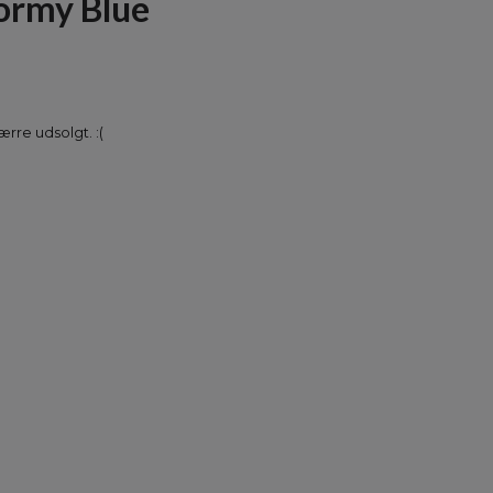
tormy Blue
rre udsolgt. :(