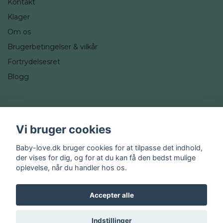
Kontakt
Klager
Om os
Brugerbetingelser & vilkår
Fortrydelsesret
Blogg
Sociale medier
Vi bruger cookies
Instagram
Baby-love.dk bruger cookies for at tilpasse det indhold,
der vises for dig, og for at du kan få den bedst mulige
oplevelse, når du handler hos os.
Accepter alle
© 2026 Baby-love.dk
Indstillinger