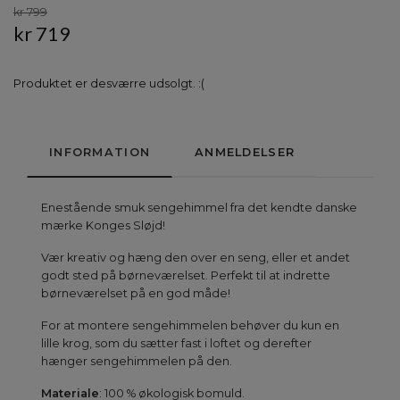
kr 799
kr 719
Produktet er desværre udsolgt. :(
INFORMATION
ANMELDELSER
Enestående smuk sengehimmel fra det kendte danske
mærke Konges Sløjd!
Vær kreativ og hæng den over en seng, eller et andet
godt sted på børneværelset. Perfekt til at indrette
børneværelset på en god måde!
For at montere sengehimmelen behøver du kun en
lille krog, som du sætter fast i loftet og derefter
hænger sengehimmelen på den.
Materiale
: 100 % økologisk bomuld.