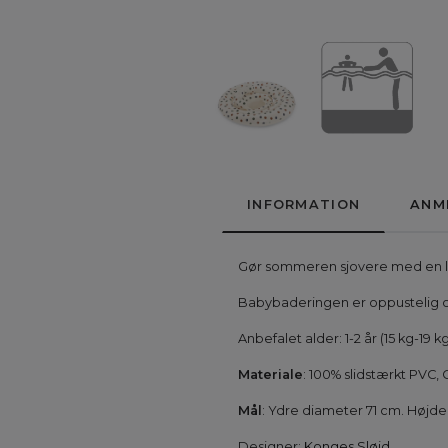
INFORMATION
ANM
Gør sommeren sjovere med en l
Babybaderingen er oppustelig og
Anbefalet alder: 1-2 år (15 kg-19 k
Materiale
: 100% slidstærkt PVC,
Mål
: Ydre diameter 71 cm. Højde
Designer:
Konges Sløjd