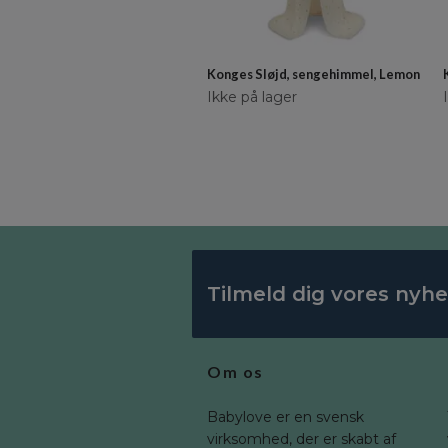
Konges Sløjd, sengehimmel, Lemon
Ikke på lager
Tilmeld dig vores nyh
Om os
Babylove er en svensk
virksomhed, der er skabt af