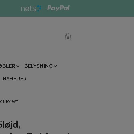
0
ØBLER
BELYSNING
NYHEDER
ot forest
løjd,