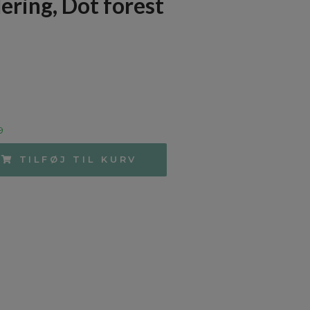
ring, Dot forest
9
TILFØJ TIL KURV