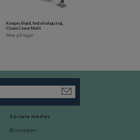
Konges Sløjd, fødselsdagstog,
Konges Sløjd, mini UV-strandtel
Clown Coeur Multi
POP UP, Cherry
Ikke på lager
kr 449
kr 404
Sociale medier
Instagram