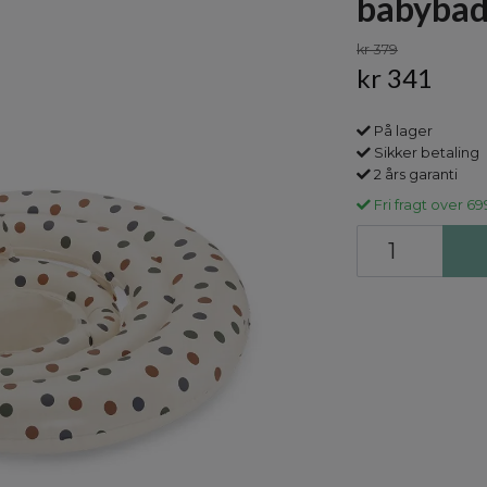
babybade
kr 379
kr 341
På lager
Sikker betaling
2 års garanti
Fri fragt over 69