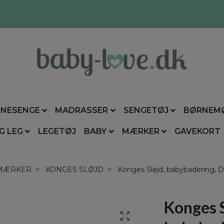
NESENGE
MADRASSER
SENGETØJ
BØRNEM
G LEG
LEGETØJ
BABY
MÆRKER
GAVEKORT
MÆRKER
KONGES SLØJD
Konges Sløjd, babybadering, D
Konges S