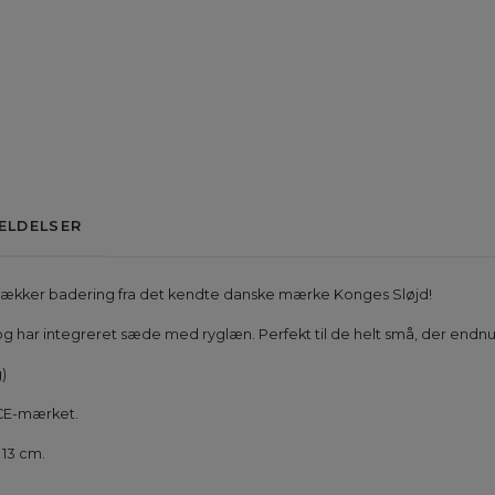
ELDELSER
ækker badering fra det kendte danske mærke Konges Sløjd!
 har integreret sæde med ryglæn. Perfekt til de helt små, der endnu
g)
 CE-mærket.
 13 cm.