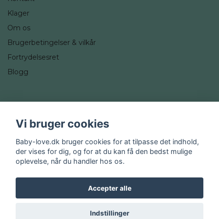
Klager
Om os
Brugerbetingelser & vilkår
Fortrydelsesret
Blogg
Sociale medier
Vi bruger cookies
Instagram
Baby-love.dk bruger cookies for at tilpasse det indhold,
der vises for dig, og for at du kan få den bedst mulige
oplevelse, når du handler hos os.
Accepter alle
© 2026 Baby-love.dk
Indstillinger