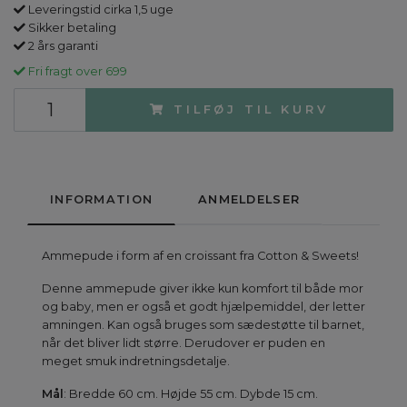
Leveringstid cirka 1,5 uge
Sikker betaling
2 års garanti
Fri fragt over 699
TILFØJ TIL KURV
INFORMATION
ANMELDELSER
Ammepude i form af en croissant fra Cotton & Sweets!
Denne ammepude giver ikke kun komfort til både mor
og baby, men er også et godt hjælpemiddel, der letter
amningen. Kan også bruges som sædestøtte til barnet,
når det bliver lidt større. Derudover er puden en
meget smuk indretningsdetalje.
Mål
: Bredde 60 cm. Højde 55 cm. Dybde 15 cm.