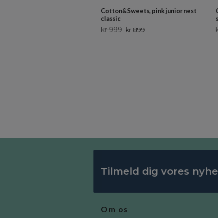
Cotton&Sweets, pink junior nest
classic
kr 999
kr 899
Tilmeld dig vores nyh
Om os