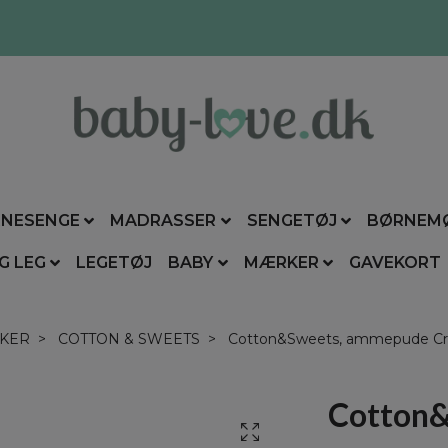
NESENGE
MADRASSER
SENGETØJ
BØRNEM
G LEG
LEGETØJ
BABY
MÆRKER
GAVEKORT
KER
COTTON & SWEETS
Cotton&Sweets, ammepude Crois
Cotton&