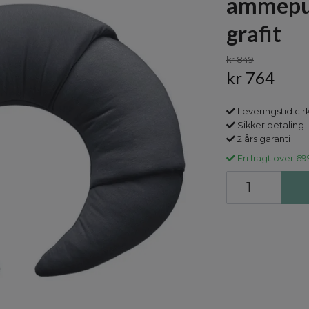
ammepud
grafit
kr 849
kr 764
Leveringstid cirk
Sikker betaling
2 års garanti
Fri fragt over 69