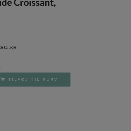
e Croissant,
a 1,5 uge
9
TILFØJ TIL KURV