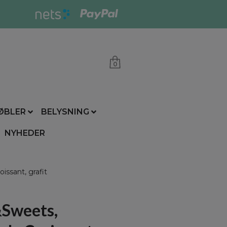
0
ØBLER
BELYSNING
NYHEDER
sant, grafit
Sweets,