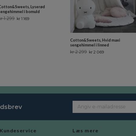
Cotton&Sweets, Lyserød
sengehimmel i bomuld
kr 1 299
kr 1 169
Cotton&Sweets, Hvid maxi
sengehimmel i linned
kr 2 299
kr 2 069
edsbrev
Kundeservice
Læs mere