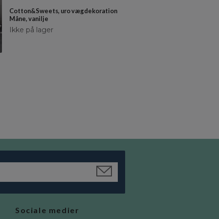
Cotton&Sweets, uro vægdekoration
Cotton&Sweets, uro vægdekor
Måne, vanilje
Agern, vanilje
Ikke på lager
kr 349
kr 314
Sociale medier