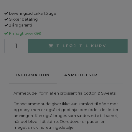
Leveringstid cirka 1,5 uge
Sikker betaling
2 års garanti
Fri fragt over 699
TILFØJ TIL KURV
INFORMATION
ANMELDELSER
Ammepude i form af en croissant fra Cotton & Sweets!
Denne ammepude giver ikke kun komfort til både mor
og baby, men er også et godt hjælpemiddel, der letter
amningen. Kan også bruges som sædestøtte til barnet,
når det bliver lidt større. Derudover er puden en
meget smuk indretningsdetalje.