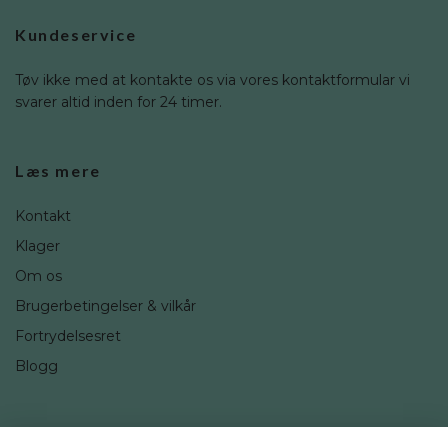
Kundeservice
Tøv ikke med at kontakte os via vores kontaktformular vi
svarer altid inden for 24 timer.
Læs mere
Kontakt
Klager
Om os
Brugerbetingelser & vilkår
Fortrydelsesret
Blogg
Sociale medier