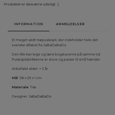
Produktet er desværre udsolgt. :(
INFORMATION
ANMELDELSER
Et meget sødt træpuslespil, der indeholder hele det
svenske alfabet fra JaBaDaBaDo.
Den lille kan lege og lære bogstaverne på samme tid.
Puslespilsbrikkerne er store og passer til små hænder.
Anbefalet alder: + 3 år
Mål
: 38 x 29 x 1 cm
Materiale
: Træ
Designer:
JaBaDaBaDo