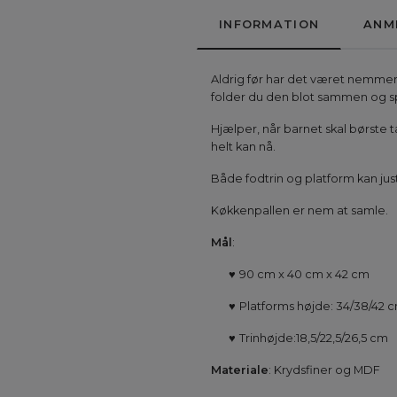
INFORMATION
ANM
Aldrig før har det været nemmere
folder du den blot sammen og sp
Hjælper, når barnet skal børste 
helt kan nå.
Både fodtrin og platform kan jus
Køkkenpallen er nem at samle.
Mål
:
♥
90 cm x 40 cm x 42 cm
♥
Platforms højde: 34/38/42 
♥
Trinhøjde:18,5/22,5/26,5 cm
Materiale
: Krydsfiner og MDF