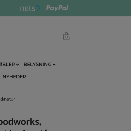
0
ØBLER
BELYSNING
NYHEDER
id/natur
oodworks,