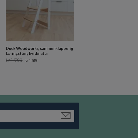
kr 1 699
kr 1 529
Duck Woodworks, sammenklappelig
læringstårn, hvid/natur
kr 1 799
kr 1 619