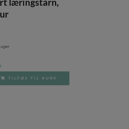
rt læringstårn,
ur
 uger
9
TILFØJ TIL KURV