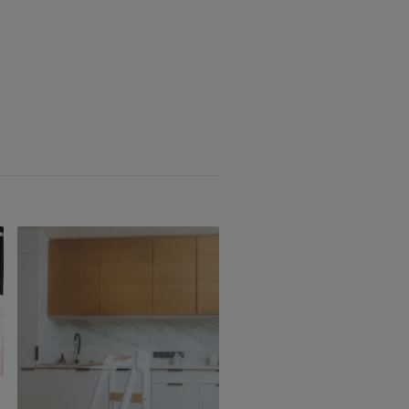
Duck Woodworks, justerbart
læringstårn, grå/natur