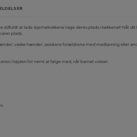
ELDELSER
 stilfuldt at lade stjernekokkene tage deres plads i køkkenet! Når dit 
arer plads.
tænder, vaske hænder, assistere forældrene med madlavning eller andre 
teres i højden for nemt at følge med, når barnet vokser.
cm