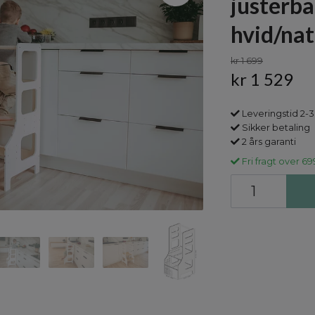
justerba
hvid/nat
kr 1 699
kr 1 529
Leveringstid 2-3
Sikker betaling
2 års garanti
Fri fragt over 69