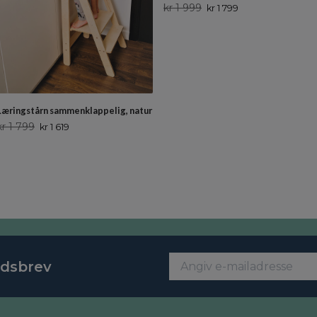
kr 1 999
kr 1 799
Læringstårn sammenklappelig, natur
kr 1 799
kr 1 619
edsbrev