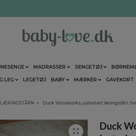
NESENGE
MADRASSER
SENGETØJ
BØRNEM
G LEG
LEGETØJ
BABY
MÆRKER
GAVEKORT
LÆRINGSTÅRN
Duck Woodworks, justerbart læringstårn, hv
Duck W