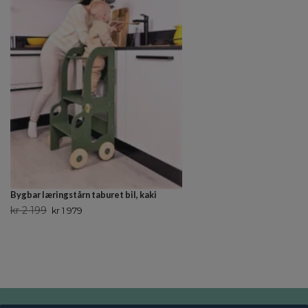
Bygbar læringstårn taburet bil, kaki
kr 2 199
kr 1 979