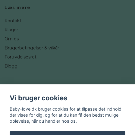
Læs mere
Kontakt
Klager
Om os
Brugerbetingelser & vilkår
Fortrydelsesret
Blogg
Sociale medier
Vi bruger cookies
Instagram
Baby-love.dk bruger cookies for at tilpasse det indhold,
der vises for dig, og for at du kan få den bedst mulige
oplevelse, når du handler hos os.