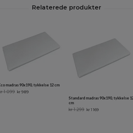
Eco madras 90x190, tykkelse 12 cm
kr 1 099
kr 989
Standard madras 90x190, tykkelse 1
cm
kr 1 299
kr 1 169