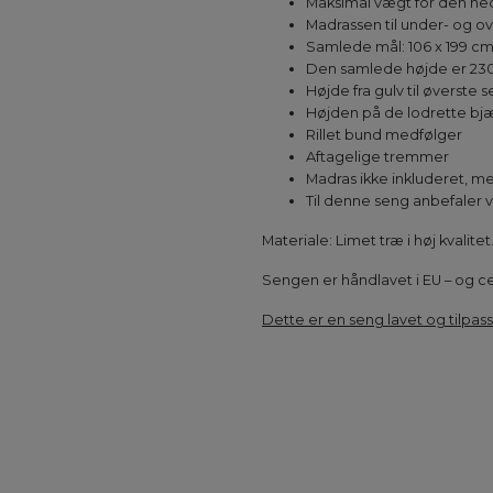
Maksimal vægt for den ned
Madrassen til under- og o
Samlede mål: 106 x 199 c
Den samlede højde er 23
Højde fra gulv til øverste 
Højden på de lodrette bjælk
Rillet bund medfølger
Aftagelige tremmer
Madras ikke inkluderet, me
Til denne seng anbefaler v
Materiale: Limet træ i høj kvalitet
Sengen er håndlavet i EU – og ce
Dette er en seng lavet og tilpass