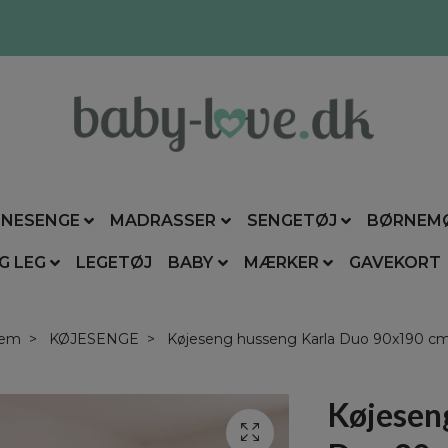
NESENGE
MADRASSER
SENGETØJ
BØRNEM
G LEG
LEGETØJ
BABY
MÆRKER
GAVEKORT
jem
KØJESENGE
Køjeseng husseng Karla Duo 90x190 c
Køjesen