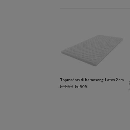
Topmadras til barneseng, Latex 2 cm
kr 899
kr 809