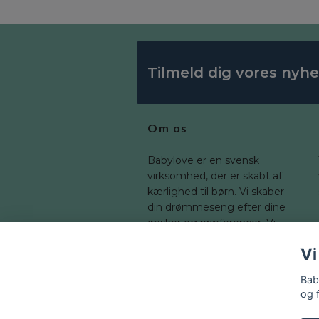
Tilmeld dig vores nyh
Om os
Babylove er en svensk
virksomhed, der er skabt af
kærlighed til børn. Vi skaber
din drømmeseng efter dine
ønsker og præferencer. Vi
tilbyder en bred vifte af
Vi
dimensioner, som du kan
tilpasse til dit barns værelse.
Bab
og 