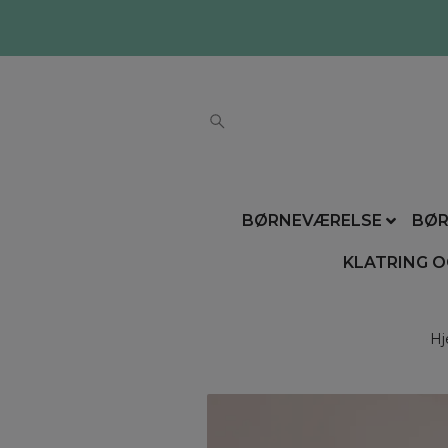
BØRNEVÆRELSE
BØR
KLATRING O
H