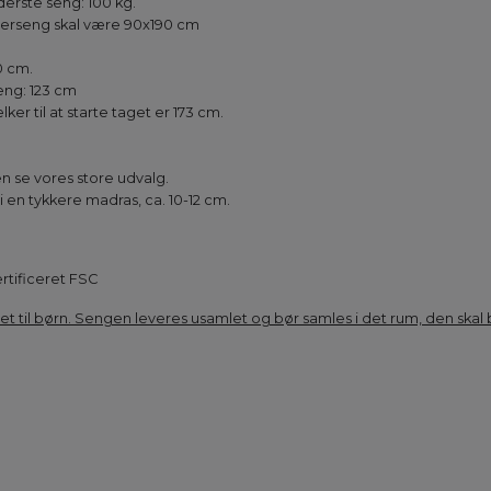
erste seng: 100 kg.
verseng skal være 90x190 cm
m
0 cm.
seng: 123 cm
er til at starte taget er 173 cm.
n se vores store udvalg.
i en tykkere madras, ca. 10-12 cm.
.
rtificeret FSC
et til børn. Sengen leveres usamlet og bør samles i det rum, den skal 