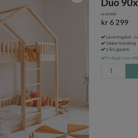
Duo 90
kr 6 999
kr 6 299
Leveringstid - ca
Sikker betaling
2 års garanti
Fri fragt over 69