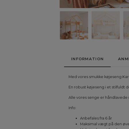
INFORMATION
ANM
Med vores smukke køjeseng Karl
En robust køjeseng i et stilfuld
Alle vores senge er håndlavede me
Info:
Anbefales fra 6 år
Maksimal vægt på den øve