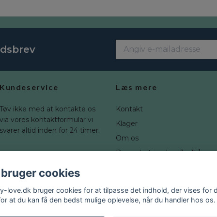
edsbrev
Kundeservice
Læs mere
Tøv ikke med at kontakte os
Kontakt
via vores kontaktformular vi
Klager
svarer altid inden for 24 timer.
Om os
Brugerbetingelser & vilkår
Fortrydelsesret
 bruger cookies
Blogg
y-love.dk bruger cookies for at tilpasse det indhold, der vises for d
for at du kan få den bedst mulige oplevelse, når du handler hos os.