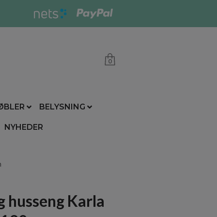
0
ØBLER
BELYSNING
NYHEDER
m
g husseng Karla