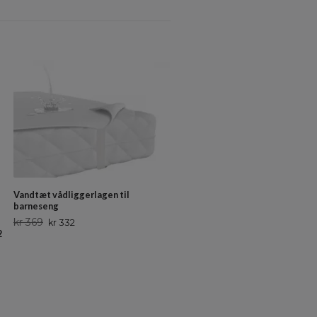
Vandtæt vådliggerlagen til
barneseng
kr 369
kr 332
2