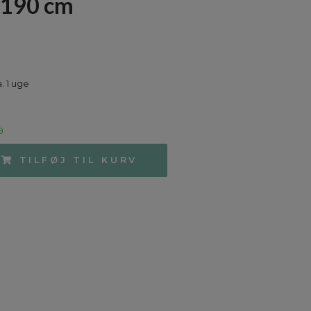
x190 cm
. 1 uge
9
TILFØJ TIL KURV