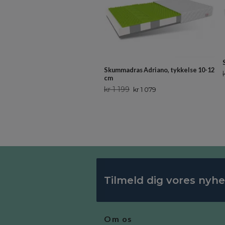
Skummadras Adriano, tykkelse 10-12
cm
kr 1 199
kr 1 079
Tilmeld dig vores nyh
Om os