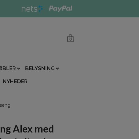
0
ØBLER
BELYSNING
NYHEDER
sseng
eng Alex med