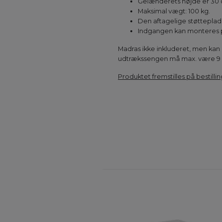
Gelænderets højde er 30 
Maksimal vægt: 100 kg.
Den aftagelige støtteplade
Indgangen kan monteres på
Madras ikke inkluderet, men kan 
udtrækssengen må max. være 9 
Produktet fremstilles på bestillin