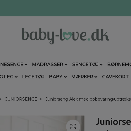
NESENGE
MADRASSER
SENGETØJ
BØRNEM
G LEG
LEGETØJ
BABY
MÆRKER
GAVEKORT
JUNIORSENGE
Juniorseng Alex med opbevaring/udtræk
Juniors