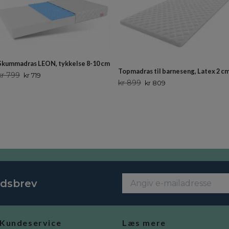
Skummadras LEON, tykkelse 8-10 cm
Topmadras til barneseng, Latex 2 c
kr 799
kr 719
kr 899
kr 809
edsbrev
Kundeservice
Læs mere