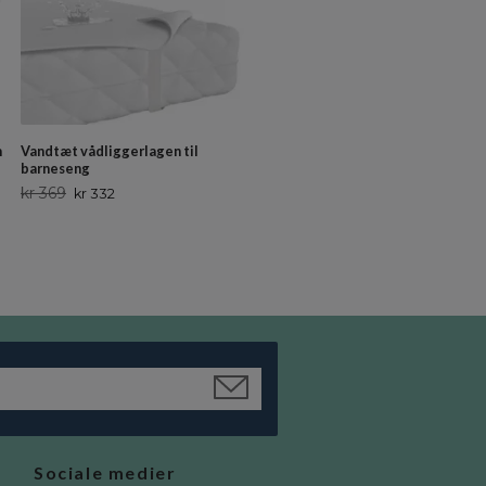
m
Vandtæt vådliggerlagen til
barneseng
kr 369
kr 332
Sociale medier