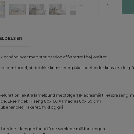
ELDELSER
 er håndlavet med stor passion af fyrretræ i høj kvalitet.
retræ den fordel, at det ikke knækker og ikke indeholder knaster, der p
unktion (ekstra lamelbund medfølger) (Madrasmål til ekstra seng: m
e. Eksempel: Til seng 80x160 = 1 madras 80x150 cm)
ubehandlet), lakeret, hvid og grå
il bredde + længde for at få de samlede mål for sengen.