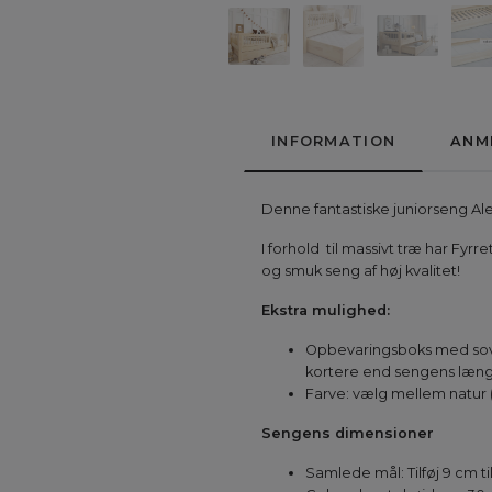
INFORMATION
ANM
Denne fantastiske juniorseng Alex
I forhold til massivt træ har Fyr
og smuk seng af høj kvalitet!
Ekstra mulighed:
Opbevaringsboks med sovef
kortere end sengens længd
Farve: vælg mellem natur (
Sengens dimensioner
Samlede mål: Tilføj 9 cm t