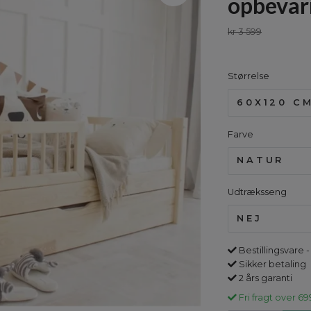
opbevar
kr 3 599
Størrelse
60X120 C
Farve
NATUR
Udtræksseng
NEJ
Bestillingsvare -
Sikker betaling
2 års garanti
Fri fragt over 69