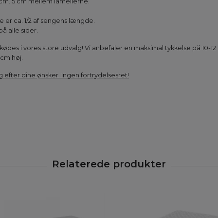
cm. 5 cm mellem lamellerne.
 er ca. 1/2 af sengens længde.
 alle sider.
købes i vores store udvalg! Vi anbefaler en maksimal tykkelse på 10-12
cm høj.
g efter dine ønsker. Ingen fortrydelsesret!