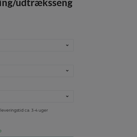
ing/udtræksseng
M
 leveringstid ca. 3-4 uger
9