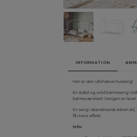
INFORMATION
ANM
Her er den ultimative husseng!
En stabil og solid børneseng i t
børneværelset! Sengen er lavet af
En seng i skandinavisk stilren sti
få mere effekt.
Info: