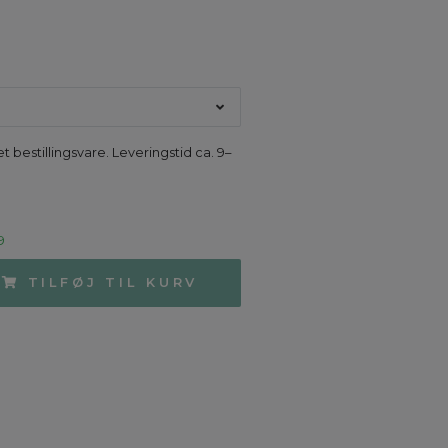
M
t bestillingsvare. Leveringstid ca. 9–
9
TILFØJ TIL KURV