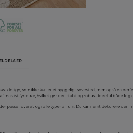
ELDELSER
idløst design, som ikke kun er et hyggeligt sovested, men også en perf
 massivt fyrretræ, hvilket gør den stabil og robust. Ideel til både leg 
l, der passer overalt og i alle typer af rum. Du kan nemt dekorere den m