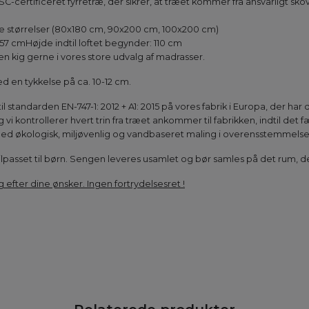
SC-certificeret fyrretræ, der sikrer, at træet kommer fra ansvarligt sko
:
tre størrelser (80x180 cm, 90x200 cm, 100x200 cm)
7 cmHøjde indtil loftet begynder: 110 cm
n kig gerne i vores store udvalg af madrasser.
 en tykkelse på ca. 10-12 cm.
 standarden EN-747-1: 2012 + A1: 2015 på vores fabrik i Europa, der ha
vi kontrollerer hvert trin fra træet ankommer til fabrikken, indtil det 
ed økologisk, miljøvenlig og vandbaseret maling i overensstemmelse
tilpasset til børn. Sengen leveres usamlet og bør samles på det rum, de
g efter dine ønsker. Ingen fortrydelsesret !