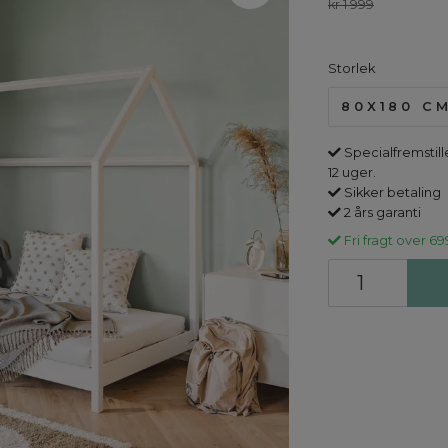
kr 1 999
Storlek
80X180 C
Specialfremstille
12 uger.
Sikker betaling
2 års garanti
Fri fragt over 69