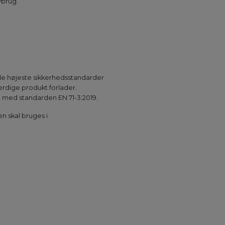
vbrug.
r de højeste sikkerhedsstandarder
færdige produkt forlader.
 med standarden EN 71-3:2019.
n skal bruges i