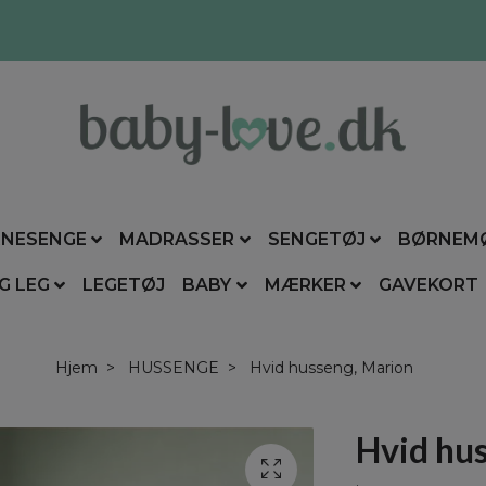
NESENGE
MADRASSER
SENGETØJ
BØRNEM
G LEG
LEGETØJ
BABY
MÆRKER
GAVEKORT
Hjem
HUSSENGE
Hvid husseng, Marion
Hvid hu