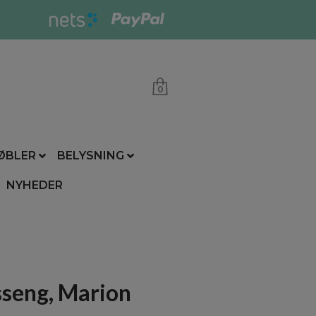
0
ØBLER
BELYSNING
NYHEDER
sseng, Marion