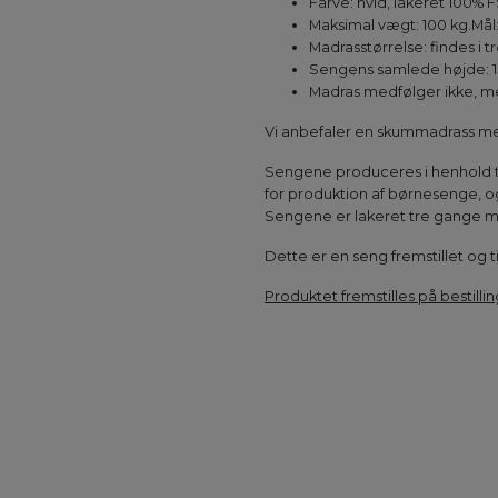
Farve: hvid, lakeret 100% F
Maksimal vægt: 100 kg.Mål
Madrasstørrelse: findes i 
Sengens samlede højde: 15
Madras medfølger ikke, me
Vi anbefaler en skummadrass med
Sengene produceres i henhold til
for produktion af børnesenge, og 
Sengene er lakeret tre gange m
Dette er en seng fremstillet og 
Produktet fremstilles på bestillin