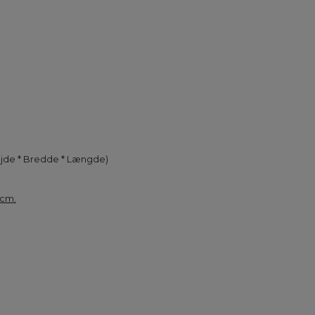
(Højde * Bredde * Længde)
 cm.