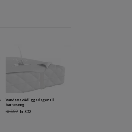
m
Vandtæt vådliggerlagen til
barneseng
kr 369
kr 332