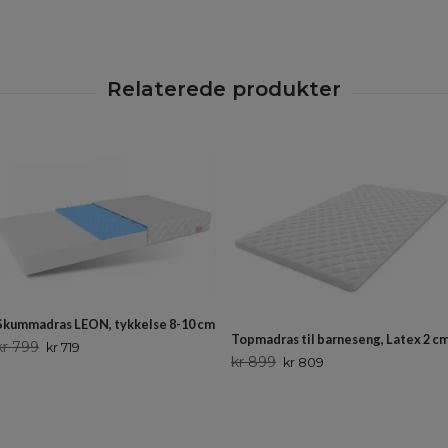
Skummadras LEON, tykkelse 8-10 cm
Topmadras til barneseng, Latex 2 c
kr 799
kr 719
kr 899
kr 809