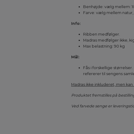
Benhøjde: vælg mellem: 1
Farve: vælg mellem natur, h
Info:
Ribben medfølger.
Madras medfølger ikke, ki
Max belastning: 90 kg
Mål:
Fås i forskellige størrelse
refererer til sengens saml
Madras ikke inkluderet, men kan 
Produktet fremstilles på bestillin
Ved farvede senge er leveringst