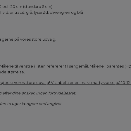
0 och 20 cm (standard 5 cm)
vid, antracit, grå, lyserød, olivengrøn og blå
g gerne på vores store udvalg.
r. Målene til venstre i listen refererer til sengemål. Målene i parentes 
ede størrelse.
købes i vores store udvalg! Vi anbefaler en maksimal tykkelse på 10-12
g efter dine ønsker. Ingen fortrydelsesret!
iden to uger længere end angivet.