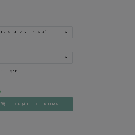
123 B:76 L:149)
 3-5 uger
9
TILFØJ TIL KURV