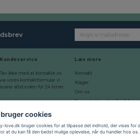
edsbrev
Kundeservice
Læs mere
Tøv ikke med at kontakte os
Kontakt
via vores kontaktformular vi
Klager
svarer altid inden for 24 timer.
Om os
Brugerbetingelser & vilkår
Fortrydelsesret
 bruger cookies
Blogg
y-love.dk bruger cookies for at tilpasse det indhold, der vises for d
for at du kan få den bedst mulige oplevelse, når du handler hos os.