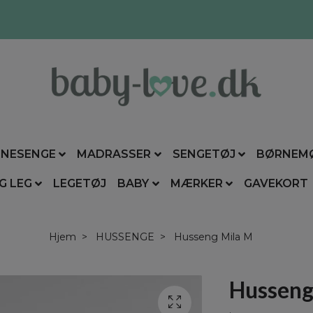
NESENGE
MADRASSER
SENGETØJ
BØRNEM
G LEG
LEGETØJ
BABY
MÆRKER
GAVEKORT
Hjem
HUSSENGE
Husseng Mila M
Husseng