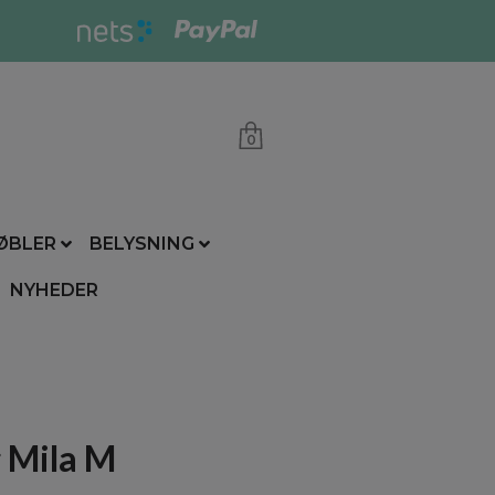
0
ØBLER
BELYSNING
NYHEDER
 Mila M