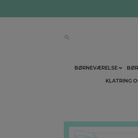
BØRNEVÆRELSE
BØR
KLATRING O