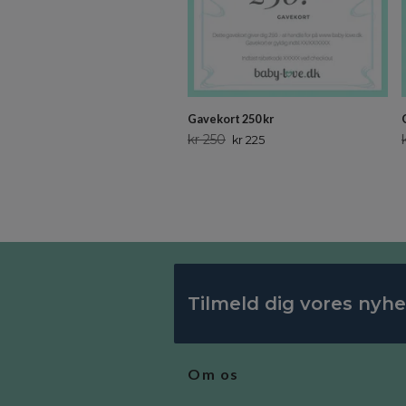
Gavekort 250 kr
kr 250
kr 225
Tilmeld dig vores nyh
Om os