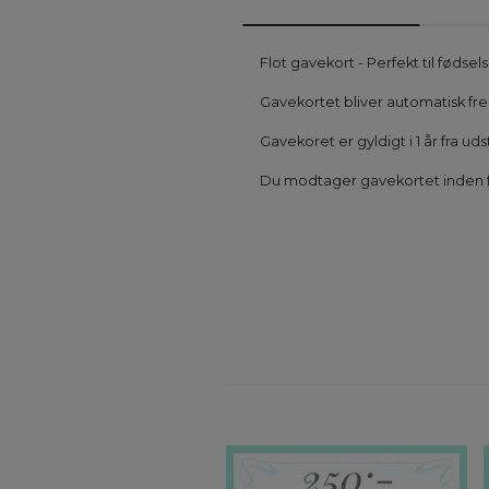
Flot gavekort - Perfekt til føds
Gavekortet bliver automatisk frem
Gavekoret er gyldigt i 1 år fra u
Du modtager gavekortet inden fo