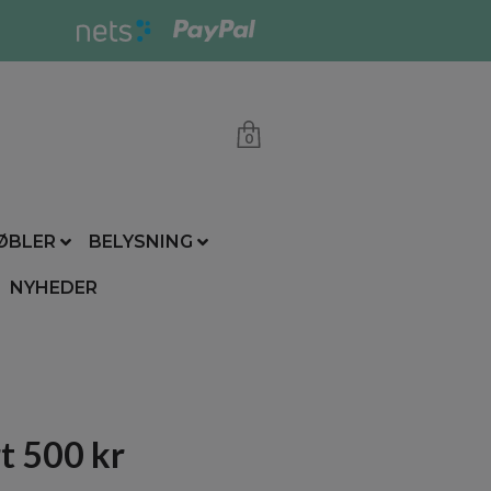
0
ØBLER
BELYSNING
NYHEDER
t 500 kr