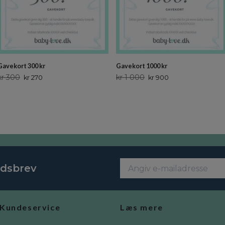
Gavekort 300 kr
Gavekort 1000 kr
kr 300
kr 1 000
kr 270
kr 900
edsbrev
Kundeservice
Læs mere