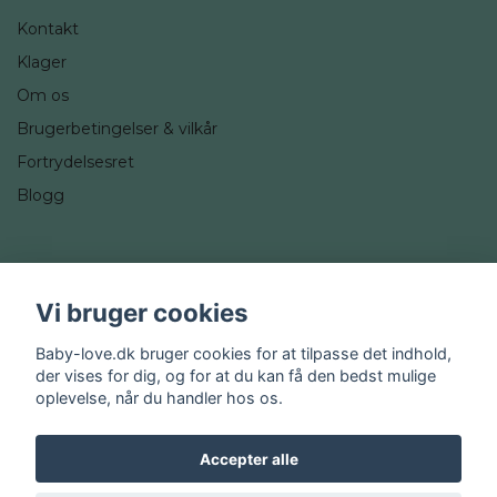
Kontakt
Klager
Om os
Brugerbetingelser & vilkår
Fortrydelsesret
Blogg
Sociale medier
Vi bruger cookies
Instagram
Baby-love.dk bruger cookies for at tilpasse det indhold,
der vises for dig, og for at du kan få den bedst mulige
oplevelse, når du handler hos os.
Accepter alle