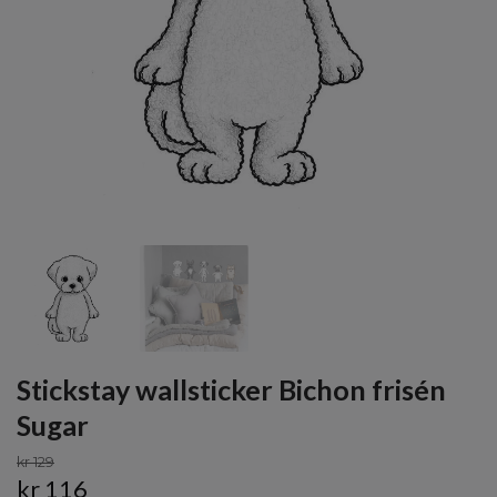
Stickstay wallsticker Bichon frisén
Sugar
kr 129
kr 116