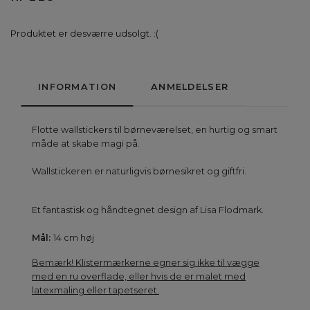
Produktet er desværre udsolgt. :(
INFORMATION
ANMELDELSER
Flotte wallstickers til børneværelset, en hurtig og smart
måde at skabe magi på.
Wallstickeren er naturligvis børnesikret og giftfri.
Et fantastisk og håndtegnet design af Lisa Flodmark.
Mål:
14 cm høj
Bemærk! Klistermærkerne egner sig ikke til vægge
med en ru overflade, eller hvis de er malet med
latexmaling eller tapetseret.