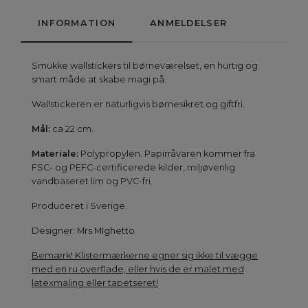
INFORMATION
ANMELDELSER
Smukke wallstickers til børneværelset, en hurtig og
smart måde at skabe magi på.
Wallstickeren er naturligvis børnesikret og giftfri.
Mål:
ca 22 cm.
Materiale:
Polypropylen. Papirråvaren kommer fra
FSC- og PEFC-certificerede kilder, miljøvenlig
vandbaseret lim og PVC-fri.
Produceret i Sverige.
Designer:
Mrs MIghetto
Bemærk! Klistermærkerne egner sig ikke til vægge
med en ru overflade, eller hvis de er malet med
latexmaling eller tapetseret!