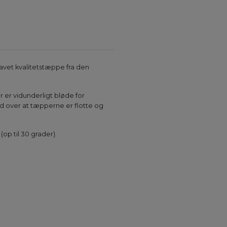
avet kvalitetstæppe fra den
 er vidunderligt bløde for
d over at tæpperne er flotte og
op til 30 grader).