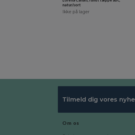
Lorena Canals, rundt tæppe abc,
natur/sort
Ikke på lager
Tilmeld dig vores nyh
Om os