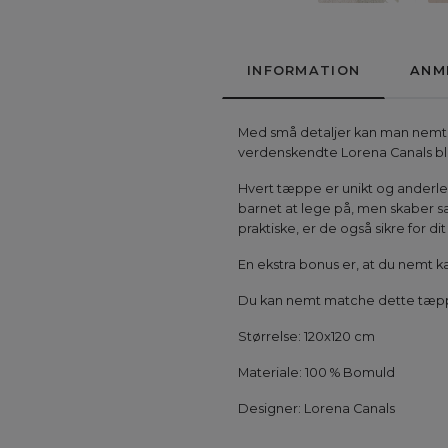
INFORMATION
ANM
Med små detaljer kan man nemt s
verdenskendte Lorena Canals bl
Hvert tæppe er unikt og anderle
barnet at lege på, men skaber s
praktiske, er de også sikre for dit 
En ekstra bonus er, at du nemt k
Du kan nemt matche dette tæpp
Størrelse: 120x120 cm
Materiale: 100 % Bomuld
Designer: Lorena Canals