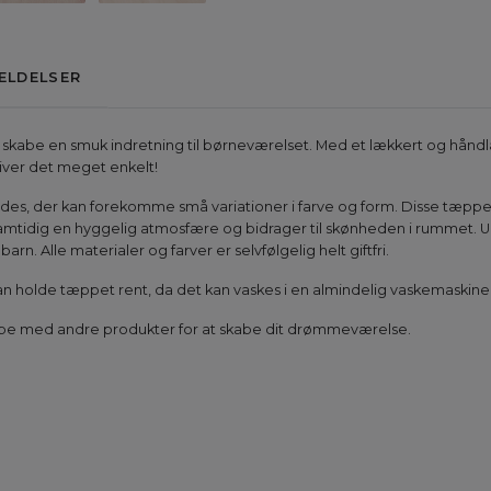
ELDELSER
kabe en smuk indretning til børneværelset. Med et lækkert og håndl
iver det meget enkelt!
des, der kan forekomme små variationer i farve og form. Disse tæpper
amtidig en hyggelig atmosfære og bidrager til skønheden i rummet. U
barn. Alle materialer og farver er selvfølgelig helt giftfri.
an holde tæppet rent, da det kan vaskes i en almindelig vaskemaskine (
e med andre produkter for at skabe dit drømmeværelse.