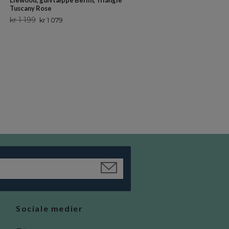
Liewood, gulvtæppe Berlin, Triangle
Tuscany Rose
kr 1 199
kr 1 079
Lorena Canals, tæppe til
børneværelset, Bunny
Ikke på lager
Sociale medier