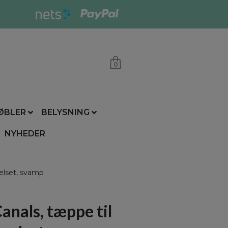
0
ØBLER
BELYSNING
NYHEDER
elset, svamp
anals, tæppe til