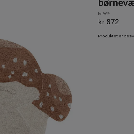
børnevæ
kr 969
kr 872
Produktet er desvæ