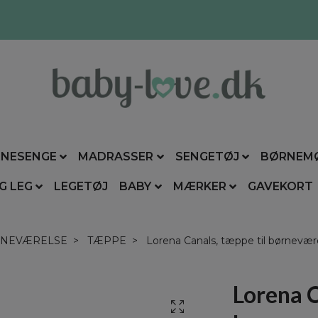
NESENGE
MADRASSER
SENGETØJ
BØRNEM
G LEG
LEGETØJ
BABY
MÆRKER
GAVEKORT
NEVÆRELSE
TÆPPE
Lorena Canals, tæppe til børnevær
Lorena C