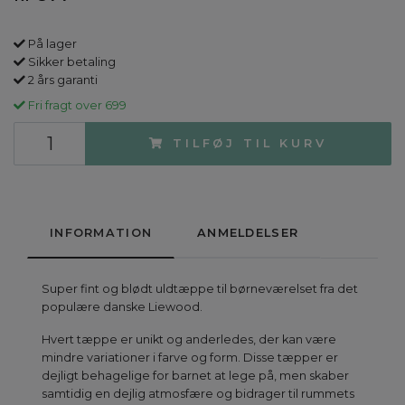
På lager
Sikker betaling
2 års garanti
Fri fragt over 699
TILFØJ TIL KURV
INFORMATION
ANMELDELSER
Super fint og blødt uldtæppe til børneværelset fra det
populære danske Liewood.
Hvert tæppe er unikt og anderledes, der kan være
mindre variationer i farve og form. Disse tæpper er
dejligt behagelige for barnet at lege på, men skaber
samtidig en dejlig atmosfære og bidrager til rummets