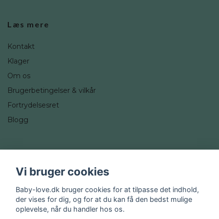
Læs mere
Kontakt
Klager
Om os
Brugerbetingelser & vilkår
Fortrydelsesret
Blogg
Sociale medier
Vi bruger cookies
Instagram
Baby-love.dk bruger cookies for at tilpasse det indhold,
der vises for dig, og for at du kan få den bedst mulige
oplevelse, når du handler hos os.