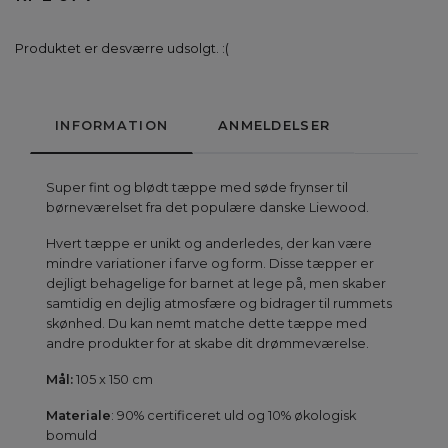
Produktet er desværre udsolgt. :(
INFORMATION
ANMELDELSER
Super fint og blødt tæppe med søde frynser til
børneværelset fra det populære danske Liewood.
Hvert tæppe er unikt og anderledes, der kan være
mindre variationer i farve og form. Disse tæpper er
dejligt behagelige for barnet at lege på, men skaber
samtidig en dejlig atmosfære og bidrager til rummets
skønhed. Du kan nemt matche dette tæppe med
andre produkter for at skabe dit drømmeværelse.
Mål:
105 x 150 cm
Materiale
: 90% certificeret uld og 10% økologisk
bomuld