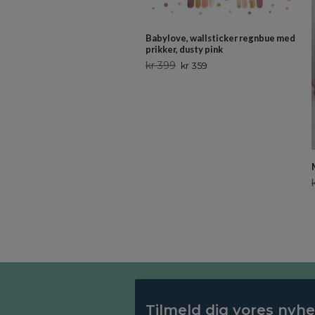
Babylove, wallsticker regnbue med
prikker, dusty pink
kr 399
kr 359
Tilmeld dig vores nyh