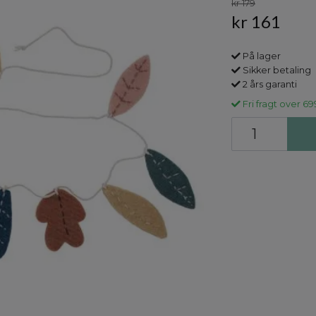
kr 179
kr 161
På lager
Sikker betaling
2 års garanti
Fri fragt over 69