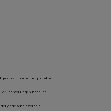
dige stofvimpler er den perfekte
ller udenfor i legehuset eller
under gode arbejdsforhold.