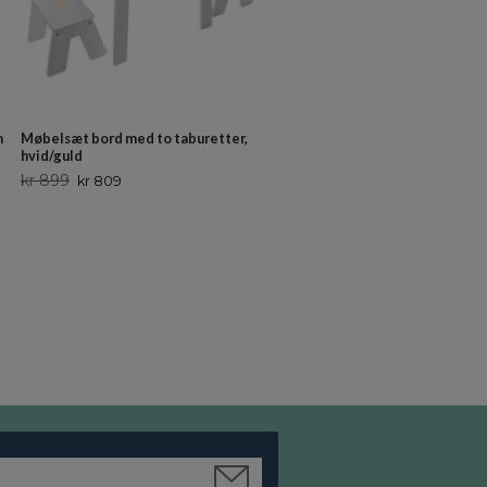
n
Møbelsæt bord med to taburetter,
Stol til børneværelset Sky,
hvid/guld
hvid/natur
kr 899
Ikke på lager
kr 809