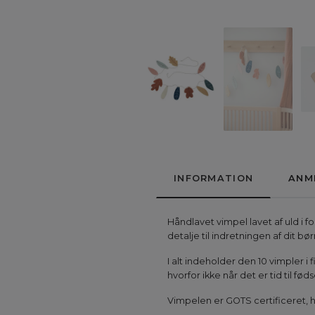
INFORMATION
ANM
Håndlavet vimpel lavet af uld i 
detalje til indretningen af dit b
I alt indeholder den 10 vimpler i
hvorfor ikke når det er tid til fød
Vimpelen er GOTS certificeret, h