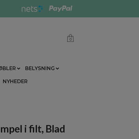
0
ØBLER
BELYSNING
NYHEDER
mpel i filt, Blad