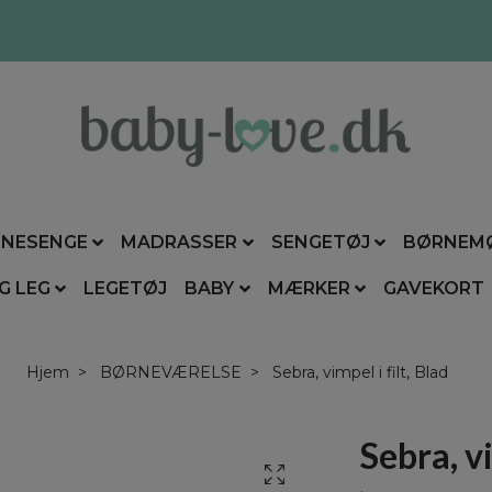
NESENGE
MADRASSER
SENGETØJ
BØRNEM
G LEG
LEGETØJ
BABY
MÆRKER
GAVEKORT
Hjem
BØRNEVÆRELSE
Sebra, vimpel i filt, Blad
Sebra, vi