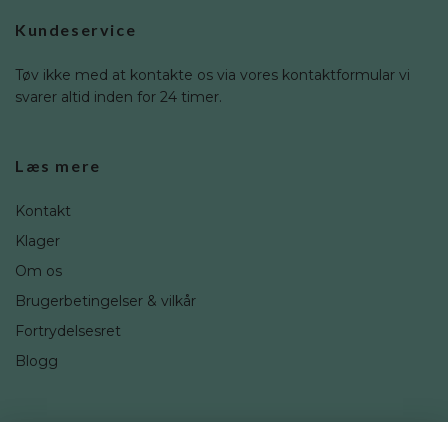
Kundeservice
Tøv ikke med at kontakte os via vores kontaktformular vi
svarer altid inden for 24 timer.
Læs mere
Kontakt
Klager
Om os
Brugerbetingelser & vilkår
Fortrydelsesret
Blogg
Sociale medier