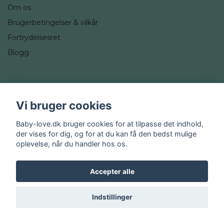
Om os
Brugerbetingelser & vilkår
Fortrydelsesret
Blogg
Sociale medier
Vi bruger cookies
Instagram
Baby-love.dk bruger cookies for at tilpasse det indhold,
der vises for dig, og for at du kan få den bedst mulige
oplevelse, når du handler hos os.
Accepter alle
© 2026 Baby-love.dk
Indstillinger