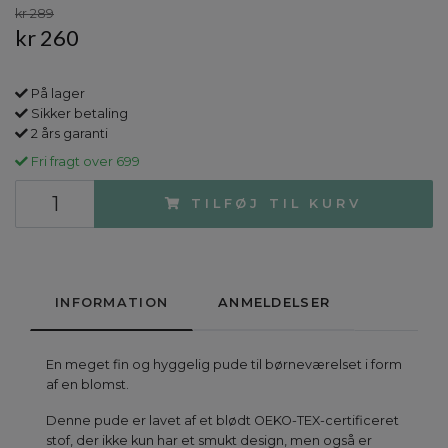
kr 289
kr 260
På lager
Sikker betaling
2 års garanti
Fri fragt over 699
TILFØJ TIL KURV
INFORMATION
ANMELDELSER
En meget fin og hyggelig pude til børneværelset i form
af en blomst.
Denne pude er lavet af et blødt OEKO-TEX-certificeret
stof, der ikke kun har et smukt design, men også er