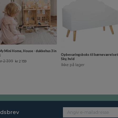
My Mini Home, House - dukkehus 3 in
Opbevaringsboks til børneværelset
1
Sky, hvid
kr 2 399
kr 2 159
Ikke på lager
edsbrev