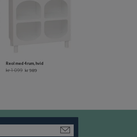
Reol med 4 rum, hvid
Bogreol, rosa
kr 1 099
Ikke på lager
kr 989