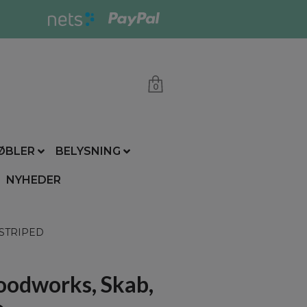
0
ØBLER
BELYSNING
NYHEDER
 STRIPED
odworks, Skab,