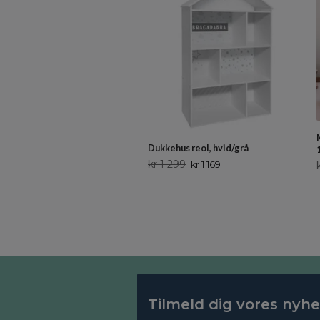
Dukkehus reol, hvid/grå
kr 1 299
kr 1 169
Tilmeld dig vores nyh