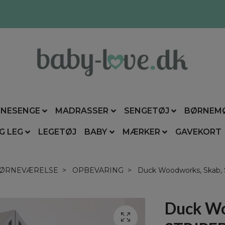
NESENGE
MADRASSER
SENGETØJ
BØRNEM
G LEG
LEGETØJ
BABY
MÆRKER
GAVEKORT
ØRNEVÆRELSE
OPBEVARING
Duck Woodworks, Skab,
Duck Wo