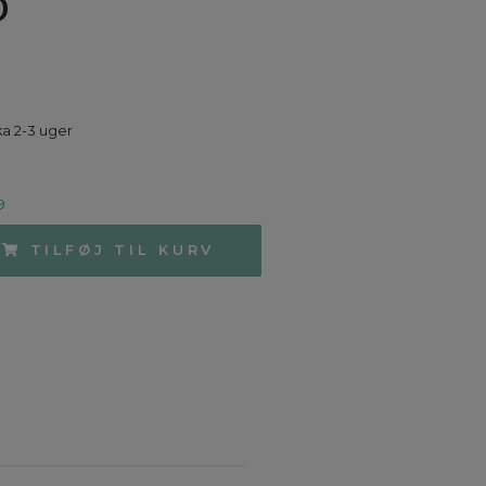
D
ka 2-3 uger
9
TILFØJ TIL KURV