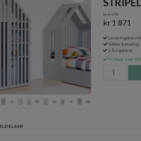
STRIPE
kr 2 079
kr 1 871
Leveringstid cir
Sikker betaling
2 års garanti
Fri fragt over 69
ELDELSER