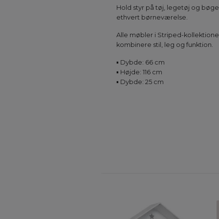
Hold styr på tøj, legetøj og bøg
ethvert børneværelse.
Alle møbler i Striped-kollektionen
kombinere stil, leg og funktion.
▪ Dybde: 66 cm
▪️ Højde: 116 cm
▪️ Dybde: 25 cm