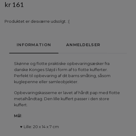
kr 161
Produktet er desværre udsolgt. :(
INFORMATION
ANMELDELSER
Skønne og flotte praktiske opbevaringsæsker fra
danske Konges Sløjd i form af to flotte kufferter.
Perfekt til opbevaring af dit barns småting, såsom
kuglepenne eller samleobjekter.
Opbevaringskasserne er lavet af hårdt pap med flotte
metalhåndtag. Den lille kuffert passer i den store
kuffert.
Mål
:
♥
Lille: 20 x 14 x 7 cm