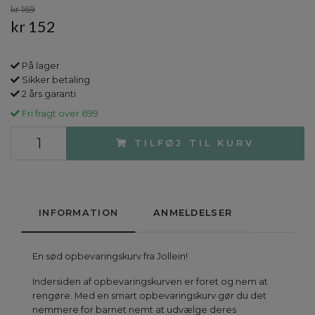
kr 169
kr 152
På lager
Sikker betaling
2 års garanti
Fri fragt over 699
TILFØJ TIL KURV
INFORMATION
ANMELDELSER
En sød opbevaringskurv fra Jollein!
Indersiden af opbevaringskurven er foret og nem at
rengøre. Med en smart opbevaringskurv gør du det
nemmere for barnet nemt at udvælge deres