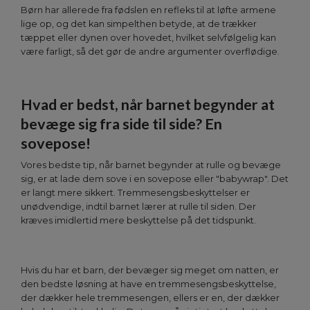
Børn har allerede fra fødslen en refleks til at løfte armene
lige op, og det kan simpelthen betyde, at de trækker
tæppet eller dynen over hovedet, hvilket selvfølgelig kan
være farligt, så det gør de andre argumenter overflødige.
Hvad er bedst, når barnet begynder at
bevæge sig fra side til side? En
sovepose!
Vores bedste tip, når barnet begynder at rulle og bevæge
sig, er at lade dem sove i en sovepose eller "babywrap". Det
er langt mere sikkert. Tremmesengsbeskyttelser er
unødvendige, indtil barnet lærer at rulle til siden. Der
kræves imidlertid mere beskyttelse på det tidspunkt.
Hvis du har et barn, der bevæger sig meget om natten, er
den bedste løsning at have en tremmesengsbeskyttelse,
der dækker hele tremmesengen, ellers er en, der dækker