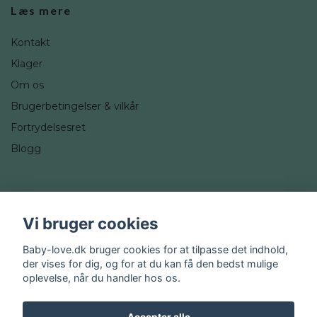
Læs mere
Kontakt
Klager
Om os
Brugerbetingelser & vilkår
Fortrydelsesret
Blogg
Sociale medier
Vi bruger cookies
Instagram
Baby-love.dk bruger cookies for at tilpasse det indhold,
der vises for dig, og for at du kan få den bedst mulige
oplevelse, når du handler hos os.
Accepter alle