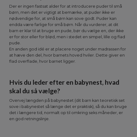
Der er ingen fastsat alder for at introducere puder til små
børn, men det er vigtigt at bemærke, at puder ikke er
nødvendige for, at små børn kan sove godt. Puder kan
endda være farlige for små børn. Når du vurderer, at dit
barn er klar til at bruge en pude, bør du vælge en, der ikke
er for stor eller for blød, men i stedet en simpel, lille og flad
pude.
En anden god idé er at placere noget under madrassen for
at hæve den del, hvor barnets hoved hviler. Dette giver en
flad overflade, hvor barnet ligger.
Hvis du leder efter en babynest, hvad
skal du så vælge?
Overvej længden på babynestet (dit barn kan teoretisk set
sove i babynestet så længe det er praktisk), så du kan bruge
det i længere tid, normalt op til omkring seks måneder, er
en god retningslinje.