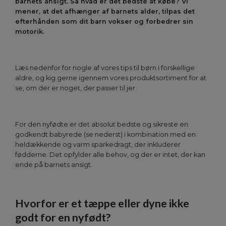
barnets ansigt. Så hvad er det bedste at købe? Vi
mener, at det afhænger af barnets alder, tilpas det
efterhånden som dit barn vokser og forbedrer sin
motorik.
Læs nedenfor for nogle af vores tips til børn i forskellige
aldre, og kig gerne igennem vores produktsortiment for at
se, om der er noget, der passer til jer.
For den nyfødte er det absolut bedste og sikreste en
godkendt babyrede (se nederst) i kombination med en
heldækkende og varm sparkedragt, der inkluderer
fødderne. Det opfylder alle behov, og der er intet, der kan
ende på barnets ansigt.
Hvorfor er et tæppe eller dyne ikke
godt for en nyfødt?