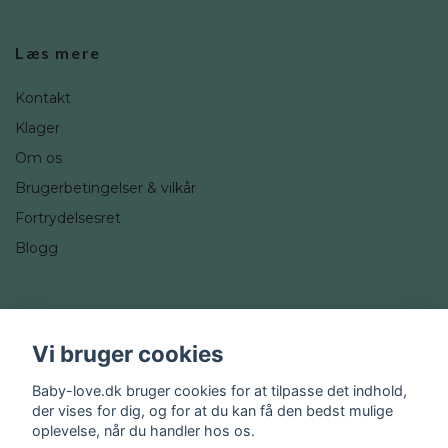
Læs mere
Kontakt
Klager
Om os
Brugerbetingelser & vilkår
Fortrydelsesret
Blogg
Sociale medier
Vi bruger cookies
Instagram
Baby-love.dk bruger cookies for at tilpasse det indhold,
der vises for dig, og for at du kan få den bedst mulige
oplevelse, når du handler hos os.